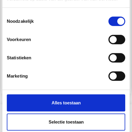
Toestemmingsselectie
Noodzakelijk
SCHETSBLOK XL
XL MARKER
TEKENING ZWART
TEKENBLOK
Voorkeuren
EUR 13.55
EUR 12.60
EUR 19.35
EUR 18.05
Aantal
Aantal
Statistieken
Marketing
Voeg toe aan
Voeg toe aan
winkelwagen
winkelwagen
Alles toestaan
?
Selectie toestaan
30% korting