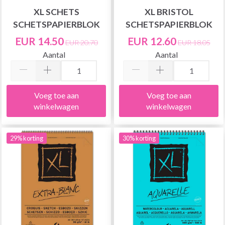
XL SCHETS
XL BRISTOL
SCHETSPAPIERBLOK
SCHETSPAPIERBLOK
EUR 14.50
EUR 12.60
EUR 20.70
EUR 18.05
Aantal
Aantal
Voeg toe aan
Voeg toe aan
winkelwagen
winkelwagen
29% korting
30% korting