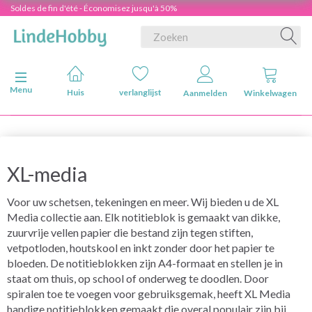
Soldes de fin d'été - Économisez jusqu'à 50%
Navigatie in-/uitschakelen
Menu
Huis
verlanglijst
Aanmelden
Winkelwagen
XL-media
Voor uw schetsen, tekeningen en meer. Wij bieden u de XL
Media collectie aan. Elk notitieblok is gemaakt van dikke,
zuurvrije vellen papier die bestand zijn tegen stiften,
vetpotloden, houtskool en inkt zonder door het papier te
bloeden. De notitieblokken zijn A4-formaat en stellen je in
staat om thuis, op school of onderweg te doodlen. Door
spiralen toe te voegen voor gebruiksgemak, heeft XL Media
handige notitieblokken gemaakt die overal populair zijn bij