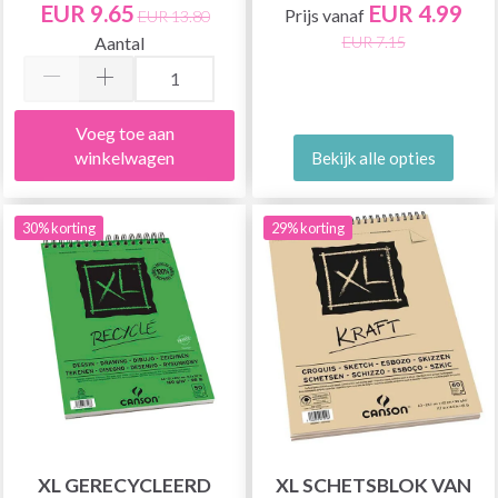
EUR 9.65
EUR 4.99
Prijs vanaf
EUR 13.80
Aantal
EUR 7.15
Voeg toe aan
winkelwagen
Bekijk alle opties
30% korting
29% korting
XL GERECYCLEERD
XL SCHETSBLOK VAN