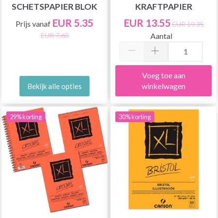
SCHETSPAPIER BLOK
KRAFTPAPIER
EUR 5.35
EUR 13.55
Prijs vanaf
EUR 19.35
Aantal
EUR 7.60
Voeg toe aan
winkelwagen
Bekijk alle opties
29% korting
30% korting