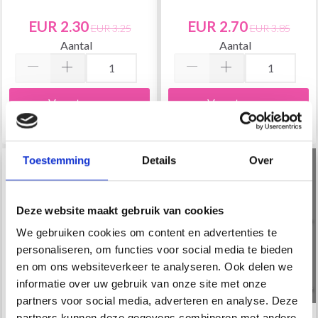
EUR 2.30
EUR 2.70
EUR 3.25
EUR 3.85
Aantal
Aantal
Voeg toe aan
Voeg toe aan
winkelwagen
winkelwagen
Toestemming
Details
Over
29% korting
29% korting
Deze website maakt gebruik van cookies
We gebruiken cookies om content en advertenties te
personaliseren, om functies voor social media te bieden
en om ons websiteverkeer te analyseren. Ook delen we
informatie over uw gebruik van onze site met onze
partners voor social media, adverteren en analyse. Deze
partners kunnen deze gegevens combineren met andere