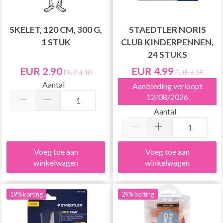
SKELET, 120 CM, 300 G,
STAEDTLER NORIS
1 STUK
CLUB KINDERPENNEN,
24 STUKS
EUR 2.90
EUR 4.99
EUR 4.10
EUR 6.25
Aantal
Aanbieding verloopt
12/08/2026
Aantal
Voeg toe aan
Voeg toe aan
winkelwagen
winkelwagen
19% korting
29% korting