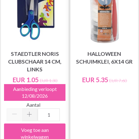
STAEDTLER NORIS
HALLOWEEN
CLUBSCHAAR 14 CM,
SCHUIMKLEI, 6X14 GR
LINKS
EUR 1.05
EUR 5.35
EUR 1.30
EUR 7.60
Aanbieding verloopt
12/08/2026
Aantal
Voeg toe aan
winkelwagen