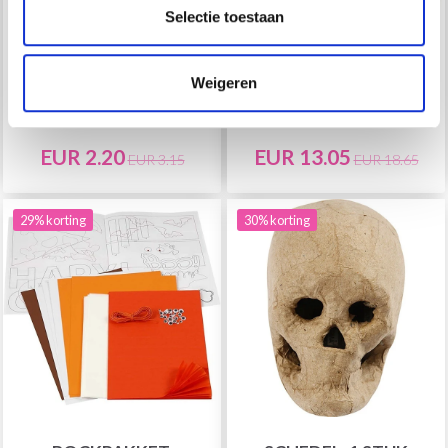
Selectie toestaan
VLEERMUIZEN, 15 X 25
HALLOWEEN HANGER,
Weigeren
MM, 20 ST
7-10 CM, 60 ST
EUR 2.20
EUR 13.05
EUR 3.15
EUR 18.65
29% korting
30% korting