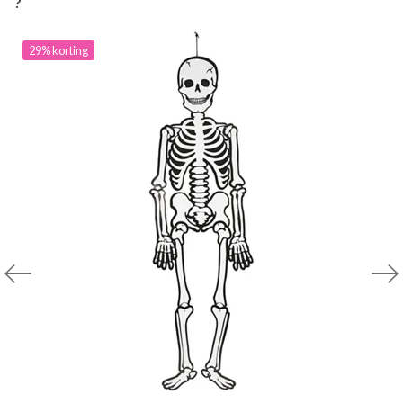
?
29% korting