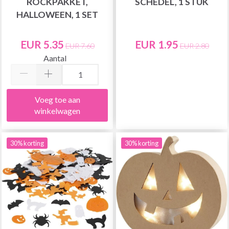
ROCKPAKKET,
SCHEDEL, 1 STUK
HALLOWEEN, 1 SET
EUR 5.35
EUR 1.95
EUR 7.60
EUR 2.80
Aantal
Voeg toe aan
winkelwagen
30% korting
30% korting