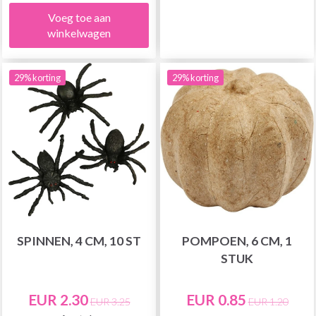
Voeg toe aan
winkelwagen
29% korting
29% korting
SPINNEN, 4 CM, 10 ST
POMPOEN, 6 CM, 1
STUK
EUR 2.30
EUR 0.85
EUR 3.25
EUR 1.20