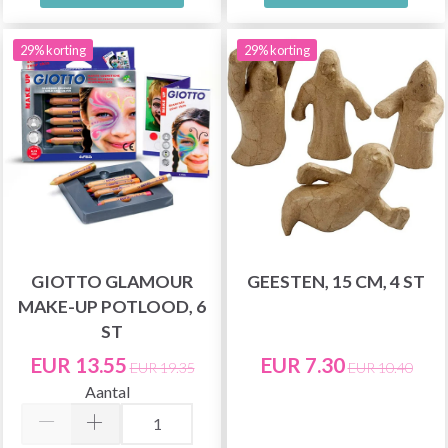
29% korting
29% korting
GIOTTO GLAMOUR
GEESTEN, 15 CM, 4 ST
MAKE-UP POTLOOD, 6
ST
EUR 13.55
EUR 7.30
EUR 19.35
EUR 10.40
Aantal