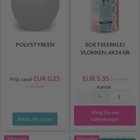
POLYSTYREEN
BOETSEERKLEI
VLOKKEN, 6X14 GR
EUR 0.25
EUR 5.35
Prijs vanaf
EUR 7.60
Aantal
EUR 0.35
Voeg toe aan
winkelwagen
Bekijk alle opties
30% korting
20% korting