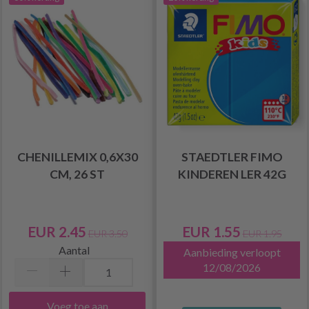
CHENILLEMIX 0,6X30
STAEDTLER FIMO
CM, 26 ST
KINDEREN LER 42G
EUR 2.45
EUR 1.55
EUR 3.50
EUR 1.95
Aantal
Aanbieding verloopt
12/08/2026
Voeg toe aan