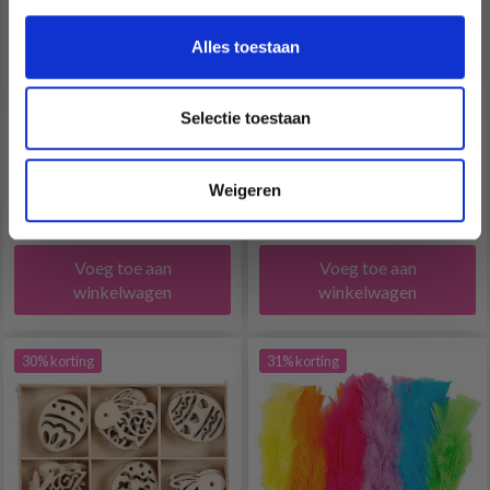
Nederlands?
PAASHANGER, HAAS,
HOUTEN HANGLAMP,
Ja, graag!
Alles toestaan
KIP, EIEREN, 6 ST
HAAS, EI EN KIP, 6 CM, 9
ST
Selectie toestaan
EUR 2.45
EUR 3.20
EUR 3.50
EUR 4.60
Aantal
Aantal
Weigeren
Voeg toe aan
Voeg toe aan
winkelwagen
winkelwagen
30% korting
31% korting