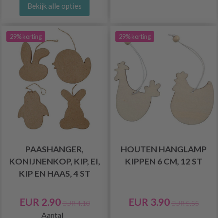
Bekijk alle opties
29% korting
29% korting
PAASHANGER,
HOUTEN HANGLAMP
KONIJNENKOP, KIP, EI,
KIPPEN 6 CM, 12 ST
KIP EN HAAS, 4 ST
EUR 2.90
EUR 3.90
EUR 4.10
EUR 5.55
Aantal