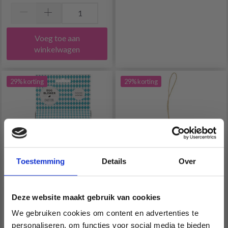
Voeg toe aan
winkelwagen
29% korting
29% korting
Toestemming
Details
Over
Deze website maakt gebruik van cookies
EIERBLAZER, 1 SET
MINI EITJES GEMENGD
HOUT 25 MM, 20 ST
We gebruiken cookies om content en advertenties te
personaliseren, om functies voor social media te bieden