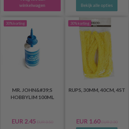
winkelwagen
Bekijk alle opties
30% korting
30% korting
MR. JOHN&#39;S
RUPS, 30MM, 40CM, 4ST
HOBBYLIM 100ML
EUR 2.45
EUR 1.60
EUR 3.50
EUR 2.30