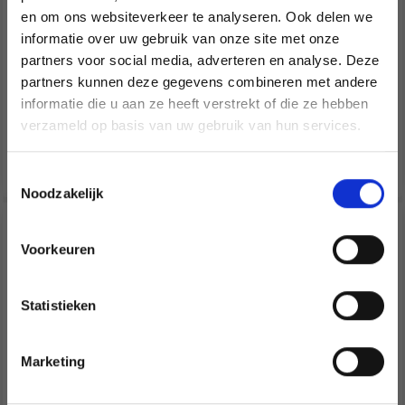
en om ons websiteverkeer te analyseren. Ook delen we
informatie over uw gebruik van onze site met onze
EUR 2.90
EUR 3.40
EUR 4.10
EUR 4.85
partners voor social media, adverteren en analyse. Deze
Économisez jusqu'à 50 %
Aantal
Aantal
partners kunnen deze gegevens combineren met andere
informatie die u aan ze heeft verstrekt of die ze hebben
Soyez le premier à connaître nos soldes et
verzameld op basis van uw gebruik van hun services.
offres limitées en vous inscrivant à notre
Voeg toe aan
Voeg toe aan
newsletter gratuite !
winkelwagen
winkelwagen
Toestemmingsselectie
Noodzakelijk
30% korting
30% korting
Voorkeuren
Oui, inscrivez-moi !
Statistieken
Non, merci
Marketing
Wil je liever nieuws ontvangen over onze
aanbiedingen en kortingen in het