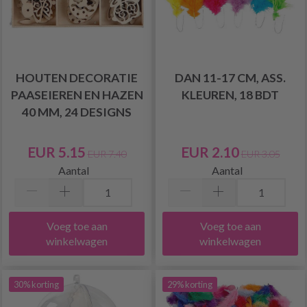
HOUTEN DECORATIE
DAN 11-17 CM, ASS.
PAASEIEREN EN HAZEN
KLEUREN, 18 BDT
40 MM, 24 DESIGNS
EUR 5.15
EUR 2.10
EUR 7.40
EUR 3.05
Aantal
Aantal
Voeg toe aan
Voeg toe aan
winkelwagen
winkelwagen
30% korting
29% korting