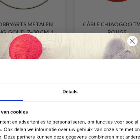
OBBYARTS METALEN
CÂBLE CHIAOGOO T
NG, GOUD, 7–30 CM, 1
ROUGE
STUK
EUR 0.95
EUR 10.
 vanaf
Prijs vanaf
EUR 1.60
Aanbieding verloopt
31/08/2026
Économisez jusqu'à 50 %
Details
ting
30% korting
Soyez le premier à connaître nos soldes et
 van cookies
offres limitées en vous inscrivant à notre
ent en advertenties te personaliseren, om functies voor social
newsletter gratuite !
. Ook delen we informatie over uw gebruik van onze site met on
e. Deze partners kunnen deze gegevens combineren met andere i