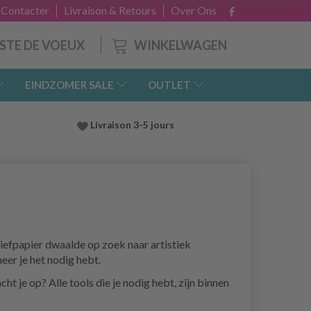
 Contacter
Livraison & Retours
Over Ons
WINKELWAGEN
ISTE DE VOEUX
EINDZOMER SALE
OUTLET
Livraison 3-5 jours
briefpapier dwaalde op zoek naar artistiek
eer je het nodig hebt.
cht je op? Alle tools die je nodig hebt, zijn binnen