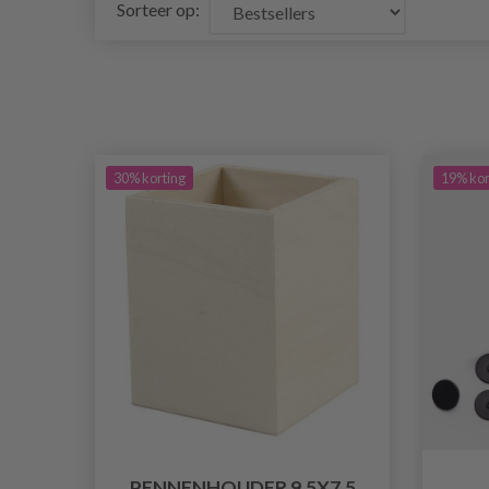
Sorteer op:
30% korting
19% kor
PENNENHOUDER 9,5X7,5