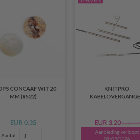
19% korting
OPS CONCAAF WIT 20
KNITPRO
MM (#522)
KABELOVERGANG
EUR 0.35
EUR 3.20
EUR 3.99
Aanbieding verloopt
Aantal
08/09/2026