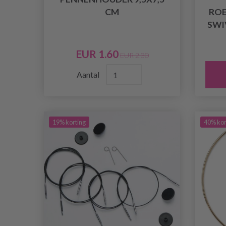
CM
ROE
SWI
EUR 1.60
EUR 2.30
Aantal
19% korting
40% kor