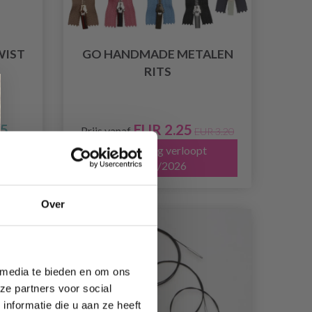
WIST
GO HANDMADE METALEN
RITS
25
EUR 2.25
Prijs vanaf
EUR 3.20
Aanbieding verloopt
31/08/2026
Over
20% korting
 media te bieden en om ons
ze partners voor social
nformatie die u aan ze heeft