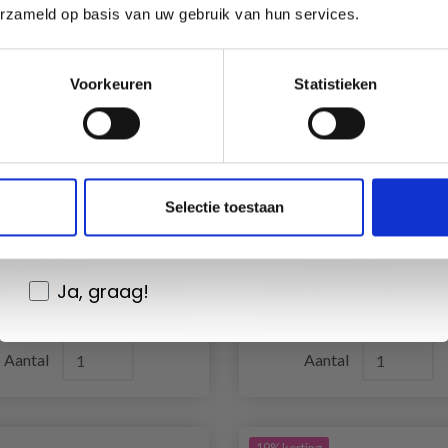
erzameld op basis van uw gebruik van hun services.
Oui, inscrivez-moi !
Voorkeuren
Statistieken
Non, merci
HOBBYARTS
GO HANDMADE
TEEKMARKEERDERS,
VEILIGHEIDSOGEN Z
Wil je liever nieuws ontvangen over onze
ERSE KLEUREN, 25 ST.
10MM (10 PAAR)
Selectie toestaan
aanbiedingen en kortingen in het
Nederlands?
EUR 1.99
EUR 5.65
EUR 3.35
EUR 8.10
Ja, graag!
Aanbieding verloopt
Aanbieding verloopt
31/08/2026
31/08/2026
Aantal
Aantal