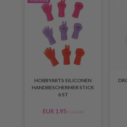
30% korting
HOBBYARTS SILICONEN
DR
HANDBESCHERMER STICK
6 ST
EUR 1.95
EUR 2.80