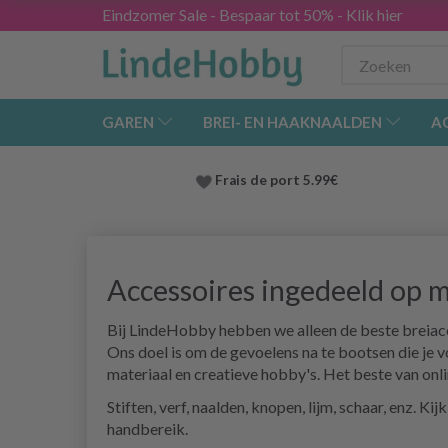
Eindzomer Sale - Bespaar tot 50% - Klik hier
GAREN
BREI- EN HAAKNAALDEN
A
Frais de port 5.99€
Accessoires ingedeeld op 
Bij LindeHobby hebben we alleen de beste breiacce
Ons doel is om de gevoelens na te bootsen die je v
materiaal en creatieve hobby's. Het beste van onlin
Stiften, verf, naalden, knopen, lijm, schaar, enz. K
handbereik.