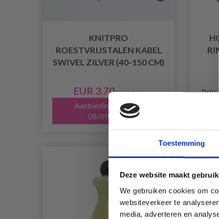
KNITPRO
H
ROESTVRIJSTALEN KABEL
RI
SWIVEL ZILVER (40-150 CM)
EUR 3.70
Prijs
EUR 4.60
Aanbieding verloopt
08/09/2026
Toestemming
40% kor
Deze website maakt gebruik
We gebruiken cookies om cont
websiteverkeer te analyseren
media, adverteren en analys