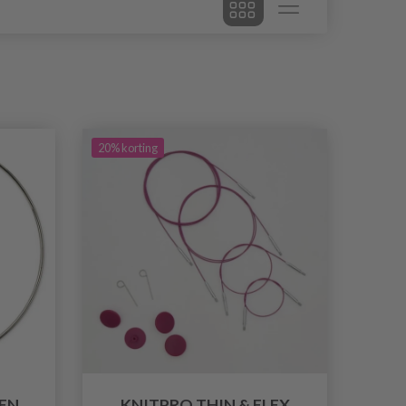
20% korting
EN
KNITPRO THIN & FLEX