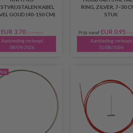
STVRIJSTALEN KABEL
RING, ZILVER, 7–30 C
VEL GOUD (40-150 CM)
STUK
EUR 3.70
EUR 0.95
Prijs vanaf
EUR 4.60
EU
Aanbieding verloopt
Aanbieding verloopt
08/09/2026
31/08/2026
ting