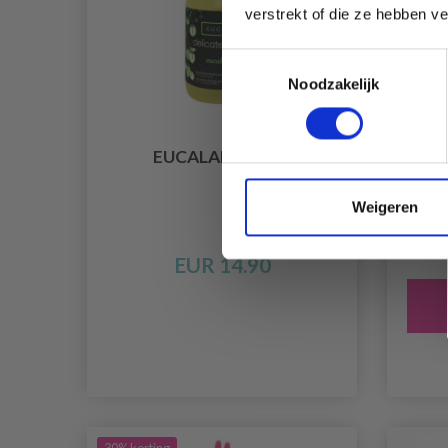
verstrekt of die ze hebben v
Toestemmingsselectie
Noodzakelijk
EUCALAN 500ML
S
DIV
Weigeren
EUR 14.90