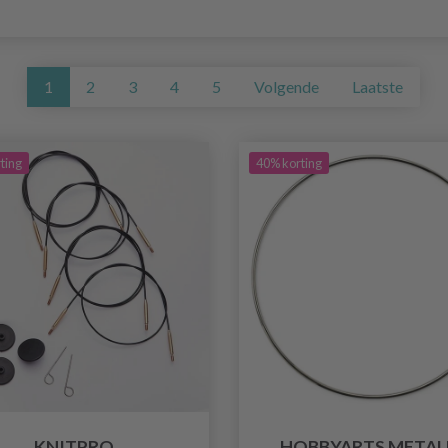
1
2
3
4
5
Volgende
Laatste
ting
40% korting
KNITPRO
HOBBYARTS METAL