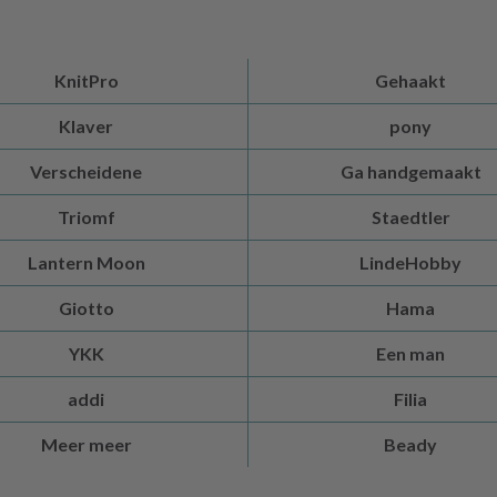
KnitPro
Gehaakt
Klaver
pony
Verscheidene
Ga handgemaakt
Triomf
Staedtler
Lantern Moon
LindeHobby
Giotto
Hama
YKK
Een man
addi
Filia
Meer meer
Beady