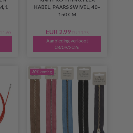
M, 1
KABEL, PAARS SWIVEL, 40–
150 CM
EUR 2.99
R 1.60
EUR 3.75
Aanbieding verloopt
08/09/2026
30% korting