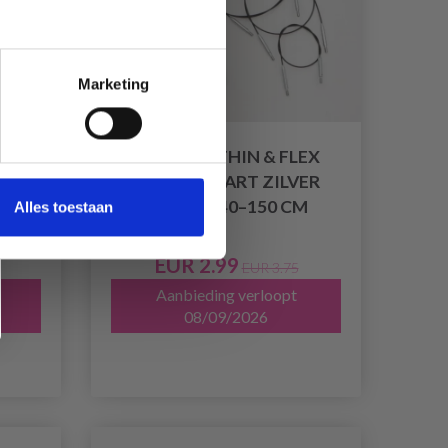
Marketing
KNITPRO THIN & FLEX
WART
KABEL, ZWART ZILVER
SWIVEL, 40–150 CM
Alles toestaan
EUR 2.99
EUR 3.75
Aanbieding verloopt
08/09/2026