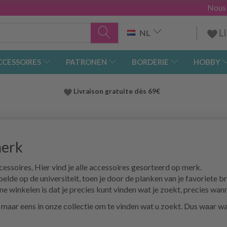
Nous
L
NL
CCESSOIRES
PATRONEN
BORDERIE
HOBBY
Livraison gratuite dès 69€
merk
ssoires. Hier vind je alle accessoires gesorteerd op merk.
oelde op de universiteit, toen je door de planken van je favoriete 
e winkelen is dat je precies kunt vinden wat je zoekt, precies wann
ijk maar eens in onze collectie om te vinden wat u zoekt. Dus waar wa