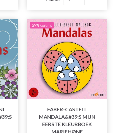
29% korting
NI
FABER-CASTELL
39;S
MANDALA&#39;S MIJN
EERSTE KLEURBOEK
MARIEHØNE