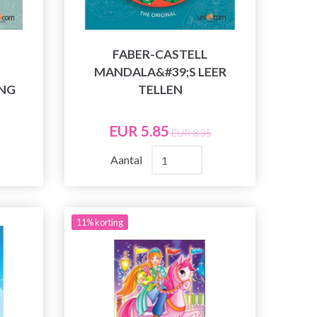
FABER-CASTELL
MANDALA&#39;S LEER
NG
TELLEN
EUR 5.85
EUR 8.35
Aantal
11% korting