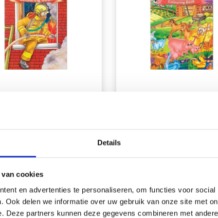
KLEURBOEK A4
A4 KLEURBOEK OP 
ANDWEERLIEDEN, 16
BOERDERIJ, 16
PAGINA&#39;S
PAGINA&#39;S
Details
EUR 1.50
EUR 1.50
EUR 1.70
EUR 1.70
 van cookies
Aantal
ent en advertenties te personaliseren, om functies voor social
. Ook delen we informatie over uw gebruik van onze site met on
e. Deze partners kunnen deze gegevens combineren met andere i