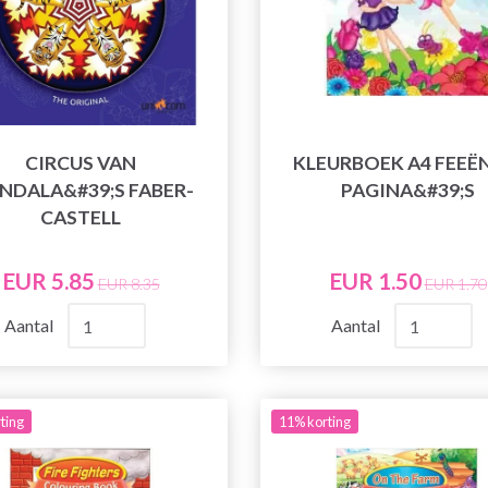
CIRCUS VAN
KLEURBOEK A4 FEEËN
NDALA&#39;S FABER-
PAGINA&#39;S
CASTELL
EUR 5.85
EUR 1.50
EUR 8.35
EUR 1.70
Aantal
Aantal
ting
11% korting