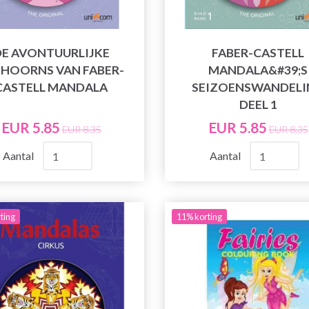
DE AVONTUURLIJKE
FABER-CASTELL
HOORNS VAN FABER-
MANDALA&#39;S
CASTELL MANDALA
SEIZOENSWANDELI
DEEL 1
EUR 5.85
EUR 5.85
EUR 8.35
EUR 8.35
Aantal
Aantal
ting
11% korting