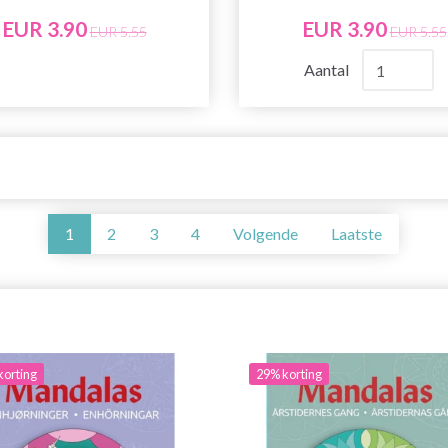
EUR 3.90
EUR 3.90
EUR 5.55
EUR 5.55
Aantal
1
2
3
4
Volgende
Laatste
korting
29% korting