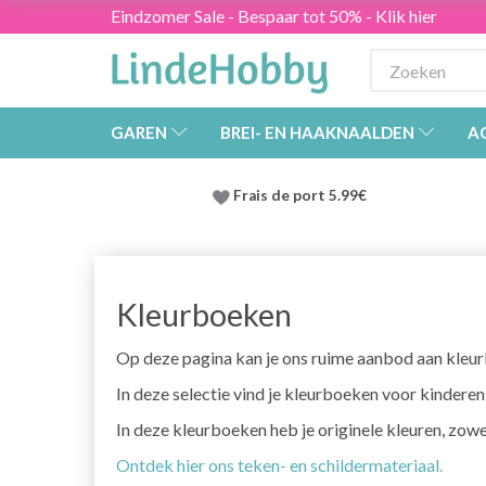
Eindzomer Sale - Bespaar tot 50% - Klik hier
GAREN
BREI- EN HAAKNAALDEN
A
Frais de port 5.99€
Kleurboeken
Op deze pagina kan je ons ruime aanbod aan kleu
In deze selectie vind je kleurboeken voor kinderen
In deze kleurboeken heb je originele kleuren, zowe
Ontdek hier ons teken- en schildermateriaal.