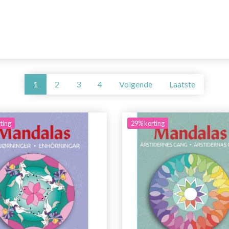
1
2
3
4
Volgende
Laatste
ting
29% korting