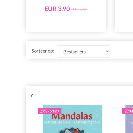
EUR 3.90
EUR 5.55
Sorteer op:
?
29% korting
29% 