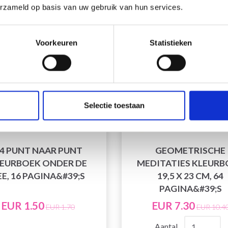
ting
29% korting
erzameld op basis van uw gebruik van hun services.
Voorkeuren
Statistieken
Selectie toestaan
4 PUNT NAAR PUNT
GEOMETRISCHE
EURBOEK ONDER DE
MEDITATIES KLEURB
E, 16 PAGINA&#39;S
19,5 X 23 CM, 64
PAGINA&#39;S
EUR 1.50
EUR 7.30
EUR 1.70
EUR 10.4
Aantal