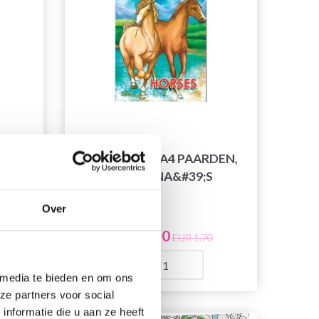
DE
KLEURBOEK A4 PAARDEN,
16 PAGINA&#39;S
Over
EUR 1.50
EUR 1.70
Aantal
 media te bieden en om ons
ze partners voor social
nformatie die u aan ze heeft