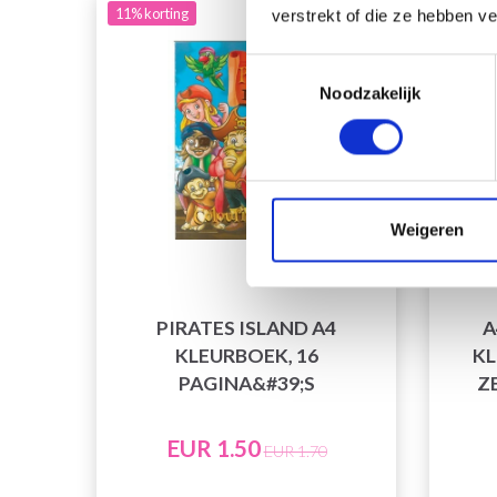
11% korting
11% kor
verstrekt of die ze hebben v
Toestemmingsselectie
Noodzakelijk
Weigeren
PIRATES ISLAND A4
A
KLEURBOEK, 16
KL
PAGINA&#39;S
ZE
EUR 1.50
EUR 1.70