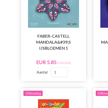
FABER-CASTELL
MANDALA&#39;S
MA
IJSBLOEMEN 1
EUR 5.85
EUR 8.35
Aantal
11% korting
11% kor