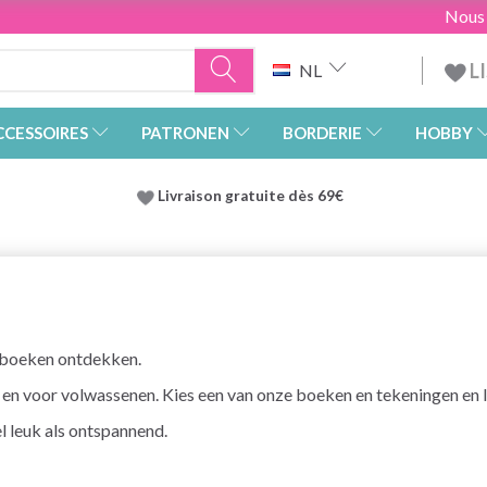
Nous
L
NL
CCESSOIRES
PATRONEN
BORDERIE
HOBBY
Livraison gratuite dès 69€
rboeken ontdekken.
 en voor volwassenen. Kies een van onze boeken en tekeningen en la
l leuk als ontspannend.