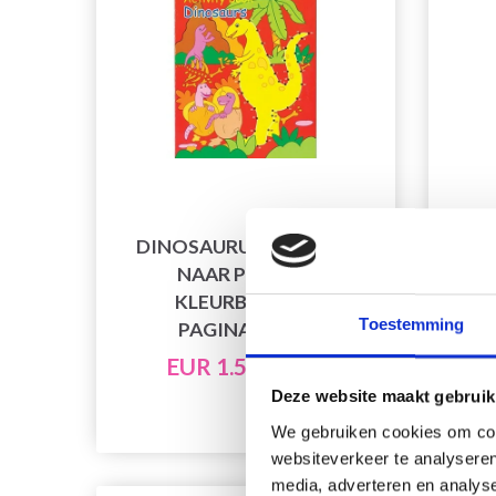
DINOSAURUSSEN PUNT
NAAR PUNT A4
BR
KLEURBOEK, 16
Toestemming
PAGINA&#39;S
EUR 1.50
EUR 1.70
Deze website maakt gebruik
We gebruiken cookies om cont
websiteverkeer te analyseren
media, adverteren en analys