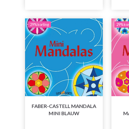
29% korting
29% kor
FABER-CASTELL MANDALA
MINI BLAUW
M