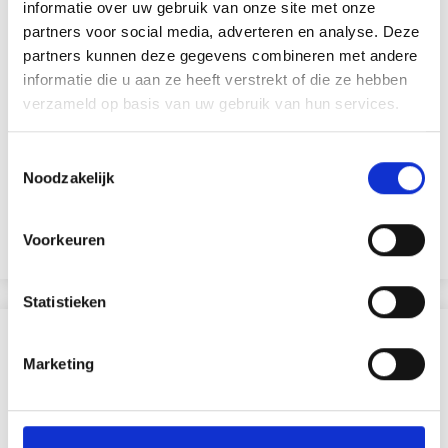
informatie over uw gebruik van onze site met onze
partners voor social media, adverteren en analyse. Deze
partners kunnen deze gegevens combineren met andere
informatie die u aan ze heeft verstrekt of die ze hebben
verzameld op basis van uw gebruik van hun services.
PENNENHOUDER 9,5X7,5 CM
Toestemmingsselectie
EUR 1.60
EUR 2.30
Noodzakelijk
Voorkeuren
Voeg toe aan winkelwagen
Statistieken
ANDEREN KOCHTEN OOK
Marketing
30% korting