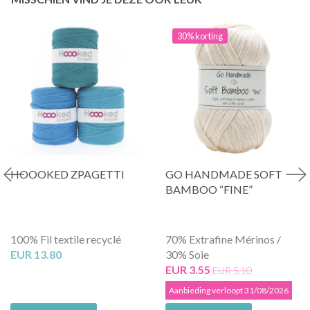
30% korting
HOOOKED ZPAGETTI
GO HANDMADE SOFT
BAMBOO “FINE”
100% Fil textile recyclé
70% Extrafine Mérinos /
EUR 13.80
30% Soie
EUR 3.55
EUR 5.10
Aanbieding verloopt 31/08/2026