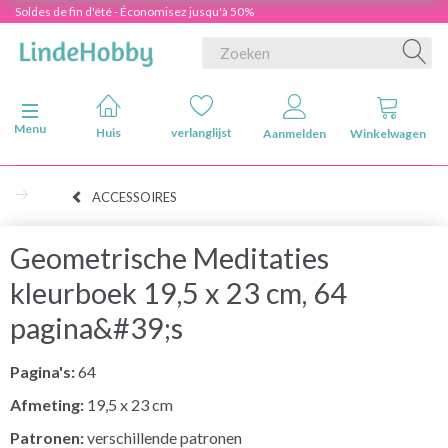
Soldes de fin d'été - Économisez jusqu'à 50%
Navigatie in-/uitschakelen
Menu
Huis
verlanglijst
Aanmelden
Winkelwagen
ACCESSOIRES
Geometrische Meditaties
kleurboek 19,5 x 23 cm, 64
pagina&#39;s
Pagina's:
64
Afmeting:
19,5 x 23 cm
Patronen:
verschillende patronen