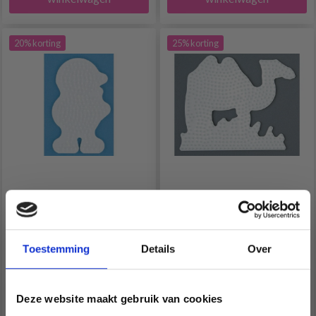
20% korting
25% korting
PLAQUE PERLÉE HAMA
PLAQUE DE PERLES
MIDI - POULET 290
HAMA MIDI - CHAMEAU
294
Toestemming
Details
Over
EUR 1.20
EUR 1.45
EUR 1.50
EUR 1.95
Deze website maakt gebruik van cookies
Aantal
Aantal