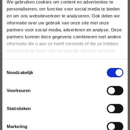
We gebruiken cookies om content en advertenties te
personaliseren, om functies voor social media te bieden
en om ons websiteverkeer te analyseren. Ook delen we
Voeg toe aan
Voeg toe aan
informatie over uw gebruik van onze site met onze
winkelwagen
winkelwagen
partners voor social media, adverteren en analyse. Deze
Économisez jusqu'à 50 %
partners kunnen deze gegevens combineren met andere
19% korting
19% korting
informatie die u aan ze heeft verstrekt of die ze hebben
Soyez le premier à connaître nos soldes et
verzameld op basis van uw gebruik van hun services.
offres limitées en vous inscrivant à notre
newsletter gratuite !
Toestemmingsselectie
Noodzakelijk
Voorkeuren
Oui, inscrivez-moi !
Statistieken
HAMA MAXI
HAMA MAXI
Non, merci
PEARLPLATE,
STIFTPLATTE,
TRANSPARENT -
TRANSPARENT -
Marketing
Wil je liever nieuws ontvangen over onze