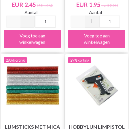
EUR 2.45
EUR 1.95
EUR 3.50
EUR 2.80
Aantal
Aantal
Voeg toe aan
Voeg toe aan
winkelwagen
winkelwagen
29% korting
29% korting
LIJMSTICKS MET MICA
HOBBYLIJN LIMPISTOL