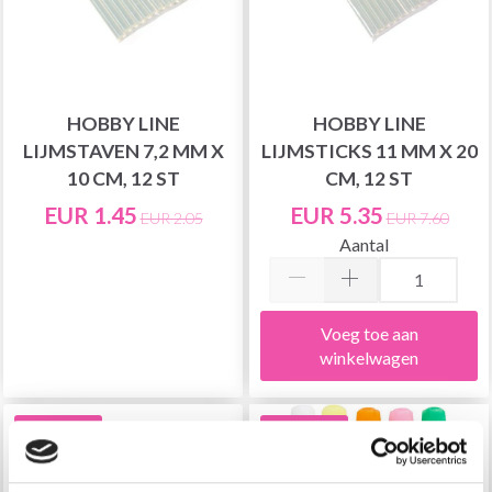
HOBBY LINE
HOBBY LINE
LIJMSTAVEN 7,2 MM X
LIJMSTICKS 11 MM X 20
10 CM, 12 ST
CM, 12 ST
EUR 1.45
EUR 5.35
EUR 2.05
EUR 7.60
Aantal
Voeg toe aan
winkelwagen
30% korting
30% korting