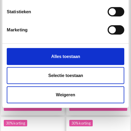
Statistieken
Marketing
LIJMSTICKS 11 MM X 25
LIJMSTICKS 7 MM X 25
CM, 7 ST
CM, 10 STUKS
Alles toestaan
EUR 3.65
EUR 3.65
EUR 5.20
EUR 5.20
Aantal
Aantal
Selectie toestaan
Weigeren
Voeg toe aan
Voeg toe aan
winkelwagen
winkelwagen
30% korting
30% korting