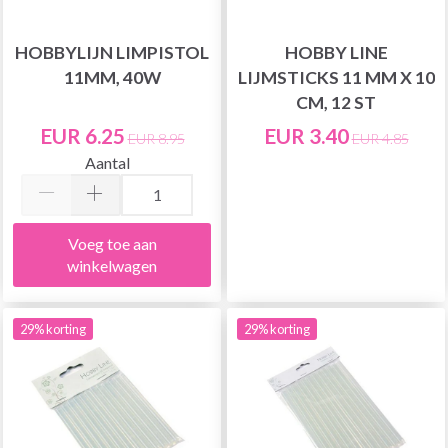
HOBBYLIJN LIMPISTOL
HOBBY LINE
11MM, 40W
LIJMSTICKS 11 MM X 10
CM, 12 ST
EUR 6.25
EUR 3.40
EUR 8.95
EUR 4.85
Aantal
Voeg toe aan
winkelwagen
29% korting
29% korting