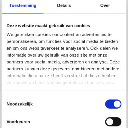
Toestemming
Details
Over
Deze website maakt gebruik van cookies
We gebruiken cookies om content en advertenties te
personaliseren, om functies voor social media te bieden
en om ons websiteverkeer te analyseren. Ook delen we
MR. JOHN&#39;S
GLITTERLIJM, 10 ML, 5
informatie over uw gebruik van onze site met onze
HOBBYLIM 100ML
ST.
partners voor social media, adverteren en analyse. Deze
partners kunnen deze gegevens combineren met andere
EUR 2.45
EUR 1.95
EUR 3.50
EUR 2.80
informatie die u aan ze heeft verstrekt of die ze hebben
verzameld op basis van uw gebruik van hun services.
Bekijk alle opties
Toestemmingsselectie
29% korting
29% korting
Noodzakelijk
Voorkeuren