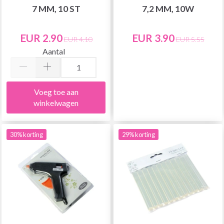
7 MM, 10 ST
7,2 MM, 10W
EUR 2.90
EUR 3.90
EUR 4.10
EUR 5.55
Aantal
Voeg toe aan
winkelwagen
30% korting
29% korting