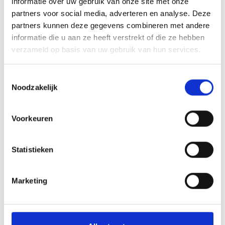
informatie over uw gebruik van onze site met onze
Borstel
partners voor social media, adverteren en analyse. Deze
Steenlak
(link komt later)
partners kunnen deze gegevens combineren met andere
informatie die u aan ze heeft verstrekt of die ze hebben
Andere producten om mee te schilderen en tekenen kun je
hier
verzameld op basis van uw gebruik van hun services.
bekijken
Toestemmingsselectie
Noodzakelijk
Voorkeuren
Statistieken
Marketing
Schilderen op stenen