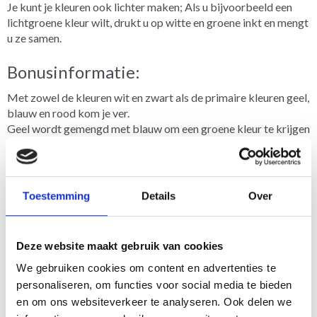
Je kunt je kleuren ook lichter maken; Als u bijvoorbeeld een
lichtgroene kleur wilt, drukt u op witte en groene inkt en mengt
u ze samen.
Bonusinformatie:
Met zowel de kleuren wit en zwart als de primaire kleuren geel,
blauw en rood kom je ver.
Geel wordt gemengd met blauw om een groene kleur te krijgen
Blauw wordt gemengd met rood om een paarse kleur te krijgen
Rood wordt gemengd met geel om een oranje kleur te
verkrijgen
Toestemming
Details
Over
Genieten :-)
Materialen
Deze website maakt gebruik van cookies
Staedtler
We gebruiken cookies om content en advertenties te
posca
personaliseren, om functies voor social media te bieden
en om ons websiteverkeer te analyseren. Ook delen we
Potloden (bevat 3 potloden, gum en potloodpunten)