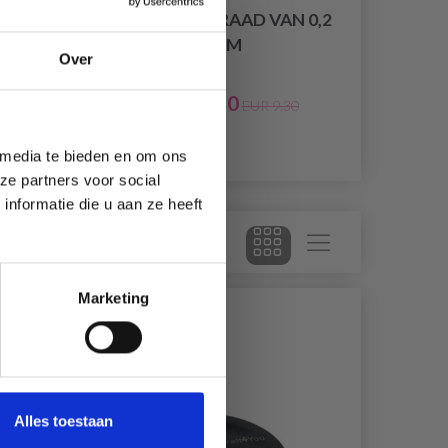
SIERADENDRAAD VAN 0,2
LVER
MM
Over
EUR 6.50
9
EUR 9.30
 media te bieden en om ons
ze partners voor social
nformatie die u aan ze heeft
Marketing
30% korting
29% korting
Alles toestaan