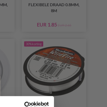
5MM,
FLEXIBELE DRAAD 0.8MM,
8M
EUR 1.85
EUR 2.65
30% korting