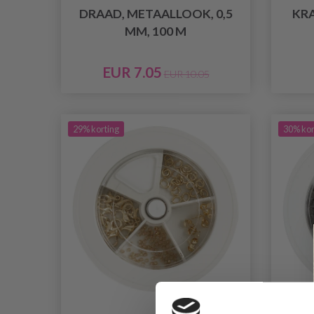
DRAAD, METAALLOOK, 0,5
KR
MM, 100 M
EUR 7.05
EUR 10.05
29% korting
30% kor