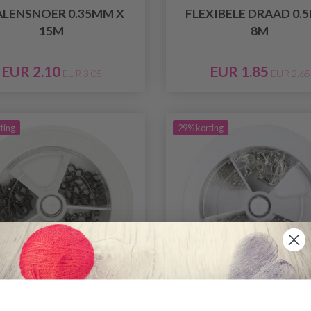
ALENSNOER 0.35MM X
FLEXIBELE DRAAD 0.
15M
8M
EUR 2.10
EUR 1.85
EUR 3.05
EUR 2.65
ting
29% korting