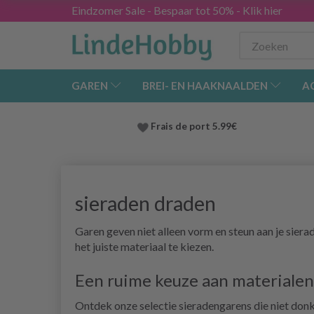
Eindzomer Sale - Bespaar tot 50% - Klik hier
GAREN
BREI- EN HAAKNAALDEN
A
Frais de port 5.99€
sieraden draden
Garen geven niet alleen vorm en steun aan je sierad
het juiste materiaal te kiezen.
Een ruime keuze aan materialen
Ontdek onze selectie sieradengarens die niet don