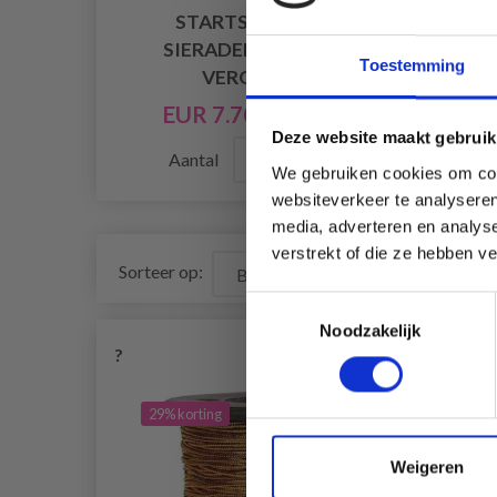
STARTSET MET
SIERADENDRAAD,
SIE
Toestemming
VERGULD
EUR 7.70
EUR 10.99
Deze website maakt gebruik
Aantal
We gebruiken cookies om cont
websiteverkeer te analyseren
media, adverteren en analys
verstrekt of die ze hebben v
Sorteer op:
Toestemmingsselectie
Noodzakelijk
?
29% korting
31% 
Weigeren