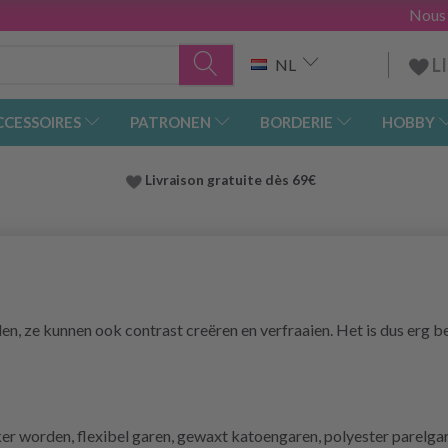
Nous
L
NL
CCESSOIRES
PATRONEN
BORDERIE
HOBBY
Livraison gratuite dès 69€
en, ze kunnen ook contrast creëren en verfraaien. Het is dus erg be
ker worden, flexibel garen, gewaxt katoengaren, polyester parelga