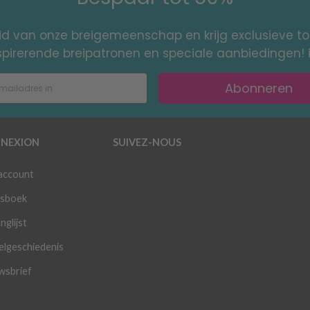
id van onze breigemeenschap en krijg exclusieve 
nspirerende breipatronen en speciale aanbiedingen! 
Abonneren
NEXION
SUIVEZ-NOUS
 account
sboek
nglijst
elgeschiedenis
wsbrief