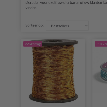
sieraden voor uzelf, uw dierbaren of uw klanten kun
vinden.
Sorteer op:
29% korting
31% kor