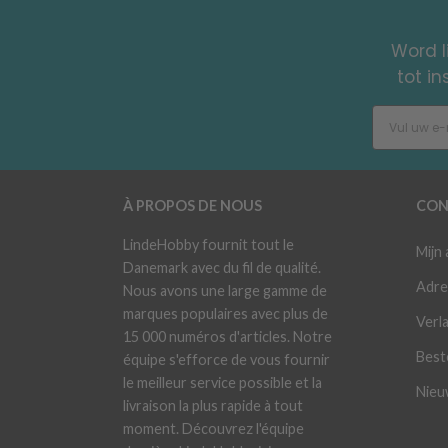
Word l
tot i
À PROPOS DE NOUS
CON
LindeHobby fournit tout le
Mijn
Danemark avec du fil de qualité.
Adre
Nous avons une large gamme de
marques populaires avec plus de
Verla
15 000 numéros d'articles. Notre
Best
équipe s'efforce de vous fournir
le meilleur service possible et la
Nieu
livraison la plus rapide à tout
moment. Découvrez l'équipe