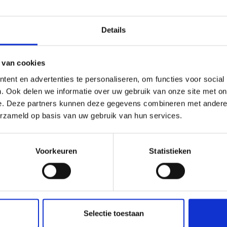
STARTSET MET
STARTSET MET
Économisez jusqu'à 50 %
RDRAAD, DONKERGRIJS
SIERADENDRAAD, ZI
Details
METALLIC
EUR 9.40
EUR 7.70
EUR 13.45
EUR 10.9
Soyez le premier à connaître nos soldes et
 van cookies
offres limitées en vous inscrivant à notre
Aantal
Aantal
ent en advertenties te personaliseren, om functies voor social
newsletter gratuite !
. Ook delen we informatie over uw gebruik van onze site met on
e. Deze partners kunnen deze gegevens combineren met andere i
erzameld op basis van uw gebruik van hun services.
Oui, inscrivez-moi !
Voorkeuren
Statistieken
Non, merci
korting
30% korting
Wil je liever nieuws ontvangen over onze
Selectie toestaan
aanbiedingen en kortingen in het