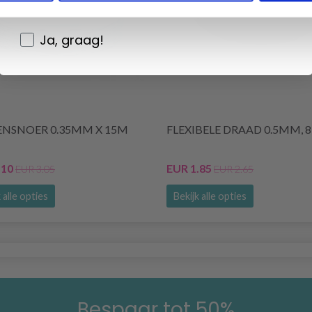
Nederlands?
Ja, graag!
ENSNOER 0.35MM X 15M
FLEXIBELE DRAAD 0.5MM, 
.10
EUR 1.85
EUR 3.05
EUR 2.65
 alle opties
Bekijk alle opties
Bespaar tot 50%