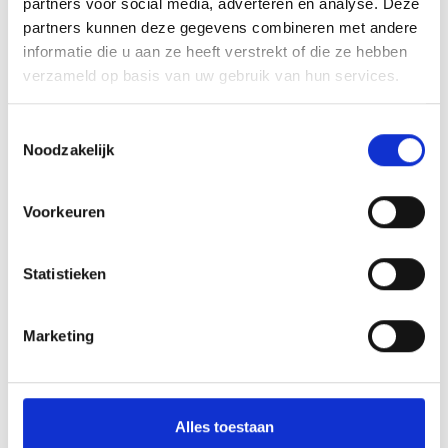
partners voor social media, adverteren en analyse. Deze
partners kunnen deze gegevens combineren met andere
informatie die u aan ze heeft verstrekt of die ze hebben
verzameld op basis van uw gebruik van hun services.
Toestemmingsselectie
Noodzakelijk
Materialen
Voorkeuren
Staedtler
posca
Statistieken
Potloden (bevat 3 potloden, gum en potloodpunten)
Borstel
Marketing
Steenlak
(link komt later)
Andere producten om mee te schilderen en tekenen kun je
hier
bekijken
Alles toestaan