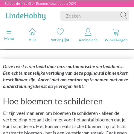
Soldes de fin d'été - Économisez jusqu'à 50%
Navigatie in-/uitschakelen
Menu
Huis
verlanglijst
Aanmelden
Winkelwagen
Deze tekst is vertaald door onze automatische vertaaldienst.
Een echte menselijke vertaling van deze pagina zal binnenkort
beschikbaar zijn. Aarzel niet om contact op te nemen met onze
ondersteuningsdienst als je vragen hebt!
Hoe bloemen te schilderen
Er zijn veel manieren om bloemen te schilderen - alleen de
verbeelding bepaalt de limiet voor het aantal bloemen dat je
kunt schilderen. Het kunnen realistische bloemen zijn of licht
abstracte bloemen - het is een kwestie van smaak. Cactussen