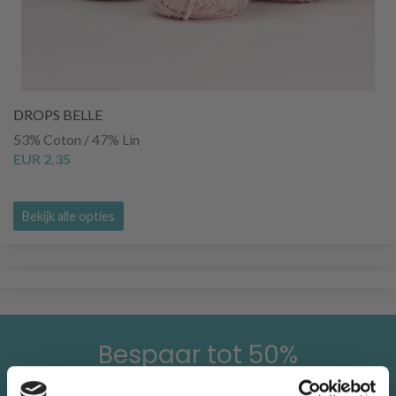
DROPS BELLE
53% Coton / 47% Lin
EUR 2.35
Bekijk alle opties
Bespaar tot 50%