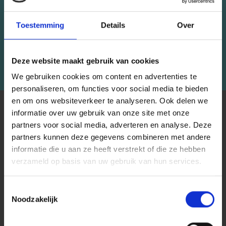
Word lid van onze breigemeenschap en krijg
exclusieve toegang tot inspirerende
Toestemming
Details
Over
breipatronen en speciale aanbiedingen!
ingen!
Deze website maakt gebruik van cookies
Abonneren
We gebruiken cookies om content en advertenties te
personaliseren, om functies voor social media te bieden
en om ons websiteverkeer te analyseren. Ook delen we
À PROPOS DE NOUS
informatie over uw gebruik van onze site met onze
partners voor social media, adverteren en analyse. Deze
Économisez jusqu'à 50 %
LindeHobby fournit tout le Danemark avec du fil de qualité.
partners kunnen deze gegevens combineren met andere
Nous avons une large gamme de marques populaires avec
informatie die u aan ze heeft verstrekt of die ze hebben
plus de 15 000 numéros d'articles. Notre équipe s'efforce
Soyez le premier à connaître nos soldes et
verzameld op basis van uw gebruik van hun services.
de vous fournir le meilleur service possible et la livraison la
offres limitées en vous inscrivant à notre
plus rapide à tout moment. Découvrez l'équipe derrière
newsletter gratuite !
LindeHobby ici.
Toestemmingsselectie
Noodzakelijk