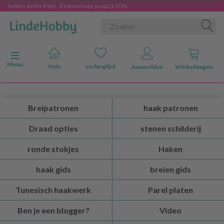
Soldes de fin d'été - Économisez jusqu'à 50%
Navigatie in-/uitschakelen
Menu
Huis
verlanglijst
Aanmelden
Winkelwagen
Breipatronen
haak patronen
Draad opties
stenen schilderij
ronde stokjes
Haken
haak gids
breien gids
Tunesisch haakwerk
Parel platen
Ben je een blogger?
Video