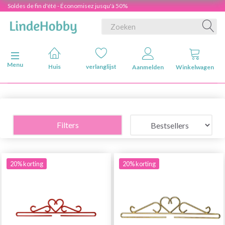
Soldes de fin d'été - Économisez jusqu'à 50%
Navigatie in-/uitschakelen
Menu
Huis
verlanglijst
Aanmelden
Winkelwagen
Filters
20% korting
20% korting