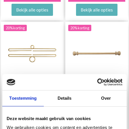
Bekijk alle opties
Bekijk alle opties
20% korting
20% korting
PERMIN SUPPORT DE
PERMIN SUPPORT DE
Toestemming
Details
Over
BRODERIE OSLO, 1
BRODERIE BÂTON EN
ENSEMBLE
BOIS, 1 PIÈCE
Deze website maakt gebruik van cookies
EUR 9.20
EUR 2.15
Prijs vanaf
Prijs vanaf
We gebruiken cookies om content en advertenties te