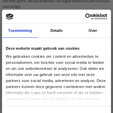
het hele gezin, terwijl iedereen zijn eigen unieke en persoonlijke
vest krijgt.
Onder de DROPS patronen zijn de garens die voor het project
worden gebruikt heel verschillend. Sommige vesten zijn
gebreid van zuivere wol, wat een warm en lekker vest geeft.
Toestemming
Details
Over
Anderen worden gebreid in een wolmix, vaak in combinatie
met een mohairgaren, wat resulteert in een luchtiger en lichter
vest. De mogelijkheden van garencombinaties zijn talrijk en
Deze website maakt gebruik van cookies
geven verschillende vesten.
We gebruiken cookies om content en advertenties te
Bekijk hier al onze DROPS patronen.
personaliseren, om functies voor social media te bieden
en om ons websiteverkeer te analyseren. Ook delen we
In onze categorie kindervestjes vind je een aantal superleuke
informatie over uw gebruik van onze site met onze
en mooie vestjes. Hier kun je - net als bij de patronen voor
partners voor social media, adverteren en analyse. Deze
Économisez jusqu'à 50 %
volwassenen - kiezen om een open of gesloten vest te breien,
partners kunnen deze gegevens combineren met andere
met een ronde hals of een V-hals.Een selectie van onze
informatie die u aan ze heeft verstrekt of die ze hebben
recepten voor kindervestjes zie je hieronder.
Soyez le premier à connaître nos soldes et
verzameld op basis van uw gebruik van hun services.
offres limitées en vous inscrivant à notre
newsletter gratuite !
Toestemmingsselectie