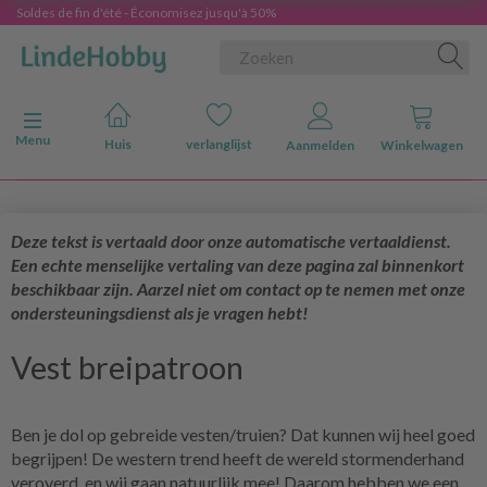
Soldes de fin d'été - Économisez jusqu'à 50%
Navigatie in-/uitschakelen
Menu
Huis
verlanglijst
Aanmelden
Winkelwagen
Deze tekst is vertaald door onze automatische vertaaldienst.
Een echte menselijke vertaling van deze pagina zal binnenkort
beschikbaar zijn. Aarzel niet om contact op te nemen met onze
ondersteuningsdienst als je vragen hebt!
Vest breipatroon
Ben je dol op gebreide vesten/truien? Dat kunnen wij heel goed
begrijpen! De western trend heeft de wereld stormenderhand
veroverd, en wij gaan natuurlijk mee! Daarom hebben we een