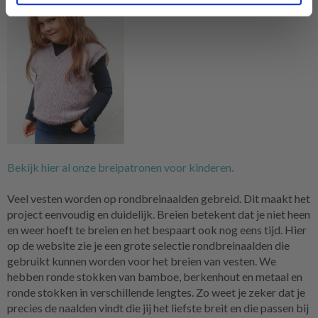
Bekijk hier al onze breipatronen voor kinderen.
Veel vesten worden op rondbreinaalden gebreid. Dit maakt het
project eenvoudig en duidelijk. Breien betekent dat je niet heen
en weer hoeft te breien en het bespaart ook nog eens tijd. Hier
op de website zie je een grote selectie rondbreinaalden die
gebruikt kunnen worden voor het breien van vesten. We
hebben ronde stokken van bamboe, berkenhout en metaal en
ronde stokken in verschillende lengtes. Zo weet je zeker dat je
precies de naalden vindt die jij het liefste breit en die passen bij