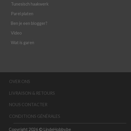
Tunesisch haakwerk
Parel platen
Ben je een blogger?
Video
Wat is garen
OVER ONS
LIVRAISON & RETOURS
NOUS CONTACTER
CONDITIONS GÉNÉRALES
Copyright 2026 © LindeHobby.be