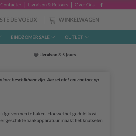
 Contacter
Livraison & Retours
Over Ons
WINKELWAGEN
ISTE DE VOEUX
EINDZOMER SALE
OUTLET
Livraison 3-5 jours
nkort beschikbaar zijn. Aarzel niet om contact op
hattige vormen te haken. Hoewel het geduld kost
zonder geschikte haakapparatuur maakt het knutselen