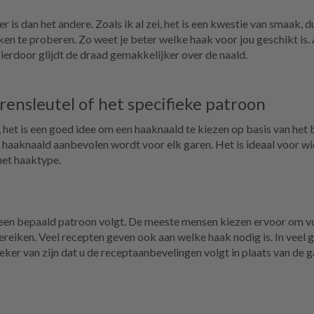
er is dan het andere. Zoals ik al zei, het is een kwestie van smaak, 
en te proberen. Zo weet je beter welke haak voor jou geschikt is. A
ierdoor glijdt de draad gemakkelijker over de naald.
rensleutel of het specifieke patroon
het is een goed idee om een haaknaald te kiezen op basis van het
haaknaald aanbevolen wordt voor elk garen. Het is ideaal voor wie
het haaktype.
t een bepaald patroon volgt. De meeste mensen kiezen ervoor om v
eiken. Veel recepten geven ook aan welke haak nodig is. In veel ge
eker van zijn dat u de receptaanbevelingen volgt in plaats van de 