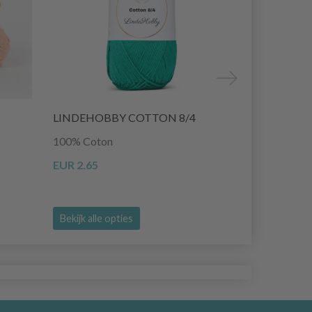
LINDEHOBBY COTTON 8/4
LINDEHOBB
100% Coton
100% Polyes
EUR 2.65
EUR 6.45
Bekijk alle opties
Bekijk alle o