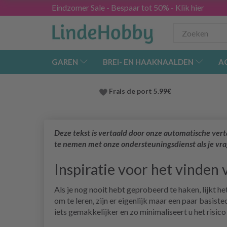
Eindzomer Sale - Bespaar tot 50% - Klik hier
GAREN
BREI- EN HAAKNAALDEN
A
Frais de port 5.99€
Deze tekst is vertaald door onze automatische vert
te nemen met onze ondersteuningsdienst als je vr
Inspiratie voor het vinden 
Als je nog nooit hebt geprobeerd te haken, lijkt h
om te leren, zijn er eigenlijk maar een paar basis
iets gemakkelijker en zo minimaliseert u het risi