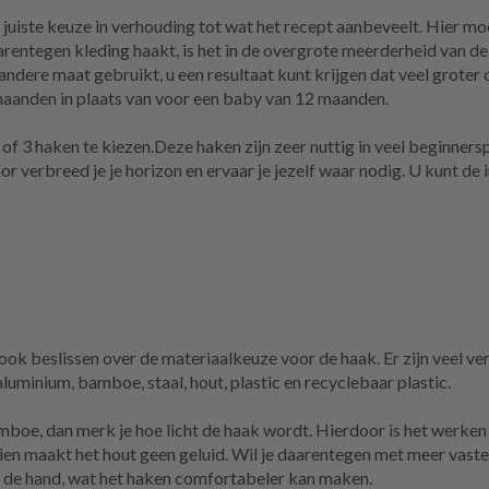
 juiste keuze in verhouding tot wat het recept aanbeveelt. Hier moet
rentegen kleding haakt, is het in de overgrote meerderheid van de
dere maat gebruikt, u een resultaat kunt krijgen dat veel groter of
 maanden in plaats van voor een baby van 12 maanden.
½ of 3 haken te kiezen.Deze haken zijn zeer nuttig in veel beginner
r verbreed je je horizon en ervaar je jezelf waar nodig. U kunt de
ook beslissen over de materiaalkeuze voor de haak. Er zijn veel v
luminium, bamboe, staal, hout, plastic en recyclebaar plastic.
mboe, dan merk je hoe licht de haak wordt. Hierdoor is het werken 
en maakt het hout geen geluid. Wil je daarentegen met meer vaste h
in de hand, wat het haken comfortabeler kan maken.