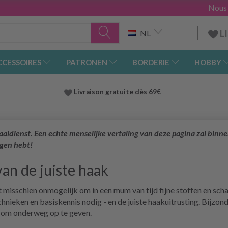
Nous
L
NL
CCESSOIRES
PATRONEN
BORDERIE
HOBBY
Livraison gratuite dès 69€
aaldienst. Een echte menselijke vertaling van deze pagina zal binne
agen hebt!
van de juiste haak
et misschien onmogelijk om in een mum van tijd fijne stoffen en sc
technieken en basiskennis nodig - en de juiste haakuitrusting. Bij
co om onderweg op te geven.