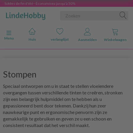
Soldes de fin d'été - Économisez jusqu'à 50%
Navigatie in-/uitschakelen
Menu
Huis
verlanglijst
Aanmelden
Winkelwagen
Stompen
Speciaal ontworpen om u in staat te stellen vloeiendere
overgangen tussen verschillende tinten te creëren, stronken
zijn een belangrijk hulpmiddel om te hebben als u
gepassioneerd bent door tekenen. Dankzij hun zeer
nauwkeurige punt en ergonomische penvorm zijn ze
gemakkelijk te gebruiken en geven ze u een schoon en
consistent resultaat dat het verschil maakt.