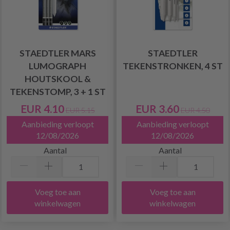
STAEDTLER MARS
STAEDTLER
LUMOGRAPH
TEKENSTRONKEN, 4 ST
HOUTSKOOL &
TEKENSTOMP, 3 + 1 ST
EUR 4.10
EUR 3.60
EUR 5.15
EUR 4.50
Aanbieding verloopt
Aanbieding verloopt
12/08/2026
12/08/2026
Aantal
Aantal
Voeg toe aan
Voeg toe aan
winkelwagen
winkelwagen