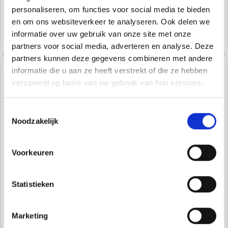
personaliseren, om functies voor social media te bieden
en om ons websiteverkeer te analyseren. Ook delen we
Voeg toe aan
informatie over uw gebruik van onze site met onze
winkelwagen
Bekijk alle opties
partners voor social media, adverteren en analyse. Deze
partners kunnen deze gegevens combineren met andere
informatie die u aan ze heeft verstrekt of die ze hebben
verzameld op basis van uw gebruik van hun services.
Toestemmingsselectie
Noodzakelijk
Voorkeuren
PLUIZENVERWIJDERAAR
Statistieken
PRYM
MET BORSTEL,
MOHAIRBORSTEL 59 X
OPLAADBAAR
96 MM
Marketing
EUR 26.60
EUR 7.80