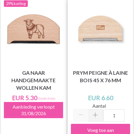
29% korting
GA NAAR
PRYM PEIGNE À LAINE
HANDGEMAAKTE
BOIS 45 X 76 MM
WOLLEN KAM
EUR 5.30
EUR 6.60
EUR 7.55
Aantal
Aanbieding verloopt
31/08/2026
Voeg toe aan