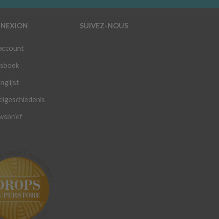
NEXION
SUIVEZ-NOUS
 account
sboek
nglijst
elgeschiedenis
wsbrief