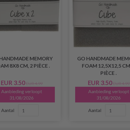
 HANDMADE MEMORY
GO HANDMADE MEM
AM 8X8 CM, 2 PIÈCE .
FOAM 12,5X12,5 CM,
PIÈCE .
EUR 3.50
EUR 3.50
EUR 4.99
EUR 4.99
Aanbieding verloopt
Aanbieding verloopt
31/08/2026
31/08/2026
Aantal
Aantal