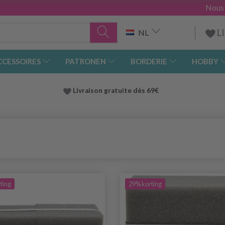
Nous
L
NL
CCESSOIRES
PATRONEN
BORDERIE
HOBBY
Livraison gratuite dès 69€
ting
29% korting