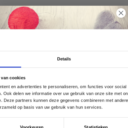
korting
29% korting
Économisez jusqu'à 50 %
Details
Soyez le premier à connaître nos soldes et
 van cookies
offres limitées en vous inscrivant à notre
ent en advertenties te personaliseren, om functies voor social
newsletter gratuite !
. Ook delen we informatie over uw gebruik van onze site met on
e. Deze partners kunnen deze gegevens combineren met andere i
erzameld op basis van uw gebruik van hun services.
ANDMADE MEMORY FOAM
GO HANDMADE MEMORY
Oui, inscrivez-moi !
, 2 PIÈCE .
12,5X12,5 CM, 1 PIÈCE .
Voorkeuren
Statistieken