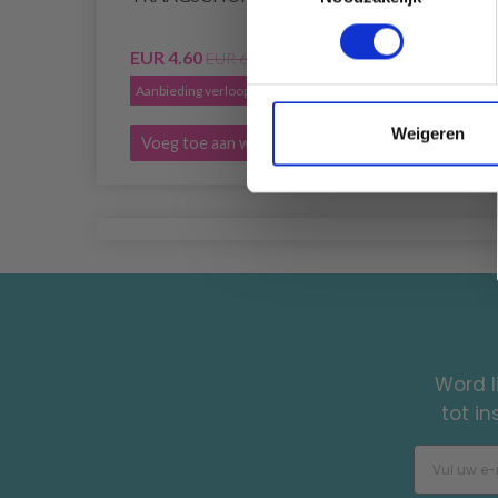
EUR 4.60
EUR 3
EUR 6.55
Aanbieding verloopt 31/08/2026
Aanbied
Weigeren
Voeg toe aan winkelwagen
Voeg 
Word l
tot i