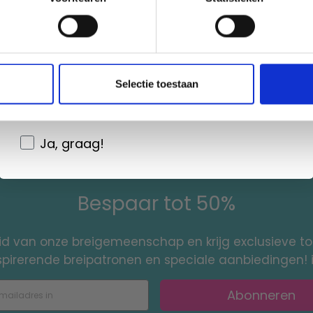
.50
EUR 3.50
Non, merci
EUR 4.99
EUR 4.99
ing verloopt 31/08/2026
Aanbieding verloopt 31/08/2026
Wil je liever nieuws ontvangen over onze
Selectie toestaan
toe aan winkelwagen
Voeg toe aan winkelwagen
aanbiedingen en kortingen in het
Nederlands?
Ja, graag!
Bespaar tot 50%
id van onze breigemeenschap en krijg exclusieve 
nspirerende breipatronen en speciale aanbiedingen! 
Abonneren