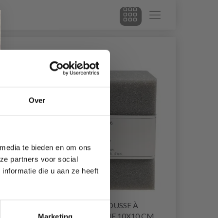
30% korting
Over
 media te bieden en om ons
ze partners voor social
nformatie die u aan ze heeft
 FOAM
GO HANDMADE MOUSSE À
MÉMOIRE DE FORME 10X10 CM,
Marketing