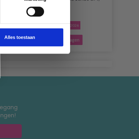
1 PIÈCE.
EUR 3.10
EUR 4.45
Aanbieding verloopt 31/08/2026
Alles toestaan
Voeg toe aan winkelwagen
toegang
ingen!