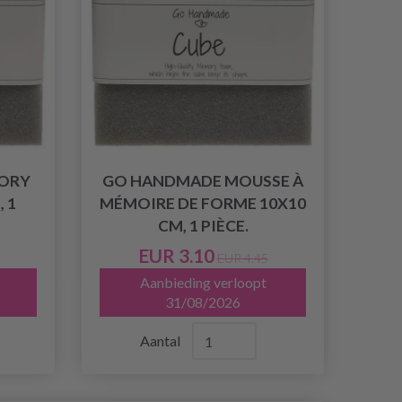
ORY
GO HANDMADE MOUSSE À
 1
MÉMOIRE DE FORME 10X10
CM, 1 PIÈCE.
EUR 3.10
EUR 4.45
Aanbieding verloopt
31/08/2026
Aantal