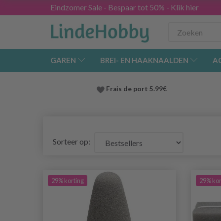
Eindzomer Sale - Bespaar tot 50% - Klik hier
GAREN
BREI- EN HAAKNAALDEN
A
Frais de port 5.99€
Sorteer op:
29% korting
29% kor