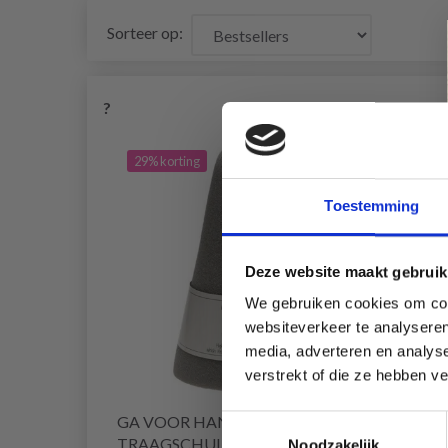
Sorteer op:
?
29% korting
29% 
Toestemming
Deze website maakt gebruik
We gebruiken cookies om cont
websiteverkeer te analyseren
media, adverteren en analys
verstrekt of die ze hebben v
GA VOOR HANDGEMAAKT
GO H
Toestemmingsselectie
TRAAGSCHUIM
8X8 CM
Noodzakelijk