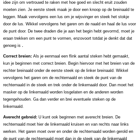
idee zijn om vertrouwd te raken met hoe goed en slecht eruit zouden
moeten zien. Je eerste steek maak je door een knoop op de breinaald te
leggen. Maak vervolgens een lus om je wijsvinger en steek het stokje
door de lus. Wikkel vervolgens het garen om de naald en haal de lus voor
de punt door. De twee draden die je aan het begin hebt gevormd, moet je
eraan trekken om een punt te vormen, enzovoort totdat je denkt dat dat
.
genoeg is
Correct breien:
Als je eenmaal een flink aantal steken hebt gemaakt,
kun je beginnen met correct breien. Begin hiervoor met het breien van de
rechter breinaald onder de eerste steek op de linker breinaald. Wikkel
vervolgens het garen om de rechternaald en steek de punt van de
rechternaald in de steek en trek onder de linkernaald door. Dan moet het
masker op de linkernaald worden losgelaten en de anderen worden
tegengehouden. Ga dan verder en brei eventuele steken op de
linkernaald.
Averecht gebreid:
U kunt ook beginnen met averecht breien. De
rechternaald moet hier de linkernaald kruisen en van rechts naar links
werken. Het garen moet over en onder de rechternaald worden gerold en
de punt van de rechternaald moet dan in de steek van de linkernaald