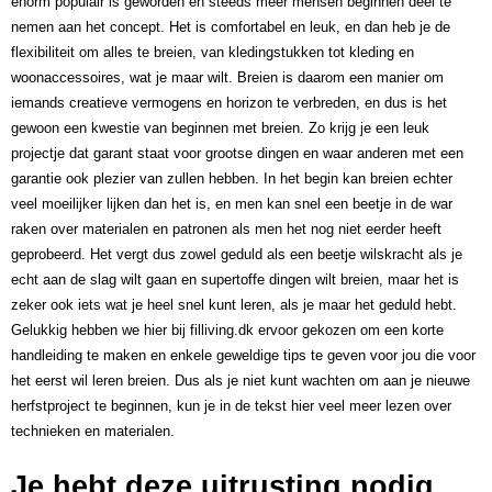
enorm populair is geworden en steeds meer mensen beginnen deel te
nemen aan het concept. Het is comfortabel en leuk, en dan heb je de
flexibiliteit om alles te breien, van kledingstukken tot kleding en
woonaccessoires, wat je maar wilt. Breien is daarom een manier om
iemands creatieve vermogens en horizon te verbreden, en dus is het
gewoon een kwestie van beginnen met breien. Zo krijg je een leuk
projectje dat garant staat voor grootse dingen en waar anderen met een
garantie ook plezier van zullen hebben. In het begin kan breien echter
veel moeilijker lijken dan het is, en men kan snel een beetje in de war
raken over materialen en patronen als men het nog niet eerder heeft
geprobeerd. Het vergt dus zowel geduld als een beetje wilskracht als je
echt aan de slag wilt gaan en supertoffe dingen wilt breien, maar het is
zeker ook iets wat je heel snel kunt leren, als je maar het geduld hebt.
Gelukkig hebben we hier bij filliving.dk ervoor gekozen om een korte
handleiding te maken en enkele geweldige tips te geven voor jou die voor
het eerst wil leren breien. Dus als je niet kunt wachten om aan je nieuwe
herfstproject te beginnen, kun je in de tekst hier veel meer lezen over
technieken en materialen.
Je hebt deze uitrusting nodig