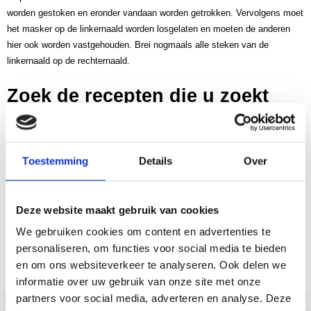
worden gestoken en eronder vandaan worden getrokken. Vervolgens moet
het masker op de linkernaald worden losgelaten en moeten de anderen
hier ook worden vastgehouden. Brei nogmaals alle steken van de
linkernaald op de rechternaald.
Zoek de recepten die u zoekt
Hier hebben we een kleine gids samengesteld met de meest elementaire
materialen en technieken die u een beetje kunt oefenen voordat u verder
gaat met breien, bijvoorbeeld tricotsteek en boordsteek breien. Als je
Toestemming
Details
Over
vertrouwd bent met de technieken, hoef je alleen maar geweldige
patronen te vinden en precies te breien wat je wilt, of het nu een mutsje
voor je kleinkind is of een lekkere gebreide trui voor jezelf. . Er is
Deze website maakt gebruik van cookies
simpelweg een zee aan mogelijkheden. Bovendien kun je een kijkje
We gebruiken cookies om content en advertenties te
nemen op deze pagina als je eropuit gaat en investeert in je nieuwe
personaliseren, om functies voor social media te bieden
breispullen.
en om ons websiteverkeer te analyseren. Ook delen we
informatie over uw gebruik van onze site met onze
partners voor social media, adverteren en analyse. Deze