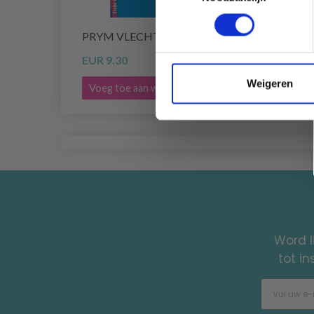
PRYM VLECHTSTER, KLEIN
PRYM
EUR 9.30
EUR 1
Weigeren
Voeg toe aan winkelwagen
Voeg 
Word l
tot i