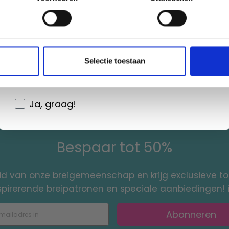
Non, merci
 VLECHTSTER, MAXI
PRYM BREIVORK
0.60
EUR 10.60
Wil je liever nieuws ontvangen over onze
Selectie toestaan
toe aan winkelwagen
Voeg toe aan winkelwagen
aanbiedingen en kortingen in het
Nederlands?
Ja, graag!
Bespaar tot 50%
id van onze breigemeenschap en krijg exclusieve 
nspirerende breipatronen en speciale aanbiedingen! 
Abonneren