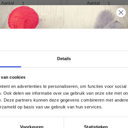
Aantal
Aantal
Économisez jusqu'à 50 %
Details
Soyez le premier à connaître nos soldes et
 van cookies
offres limitées en vous inscrivant à notre
ent en advertenties te personaliseren, om functies voor social
newsletter gratuite !
. Ook delen we informatie over uw gebruik van onze site met on
e. Deze partners kunnen deze gegevens combineren met andere i
erzameld op basis van uw gebruik van hun services.
Oui, inscrivez-moi !
Voorkeuren
Statistieken