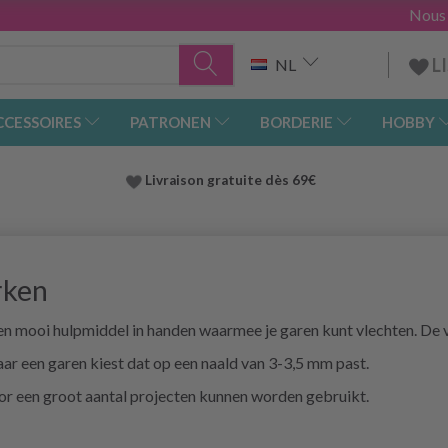
Nous
L
NL
CCESSOIRES
PATRONEN
BORDERIE
HOBBY
Livraison gratuite dès 69€
rken
n mooi hulpmiddel in handen waarmee je garen kunt vlechten. De vl
aar een garen kiest dat op een naald van 3-3,5 mm past.
oor een groot aantal projecten kunnen worden gebruikt.