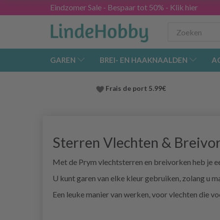
Eindzomer Sale - Bespaar tot 50% - Klik hier
GAREN
BREI- EN HAAKNAALDEN
A
Frais de port 5.99€
Sterren Vlechten & Breivo
Met de Prym vlechtsterren en breivorken heb je ee
U kunt garen van elke kleur gebruiken, zolang u m
Een leuke manier van werken, voor vlechten die v