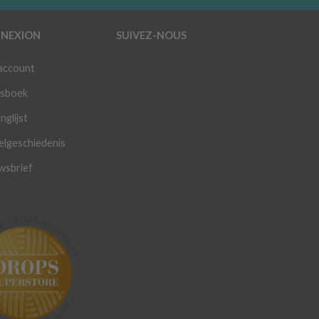
NEXION
SUIVEZ-NOUS
 account
sboek
nglijst
elgeschiedenis
wsbrief