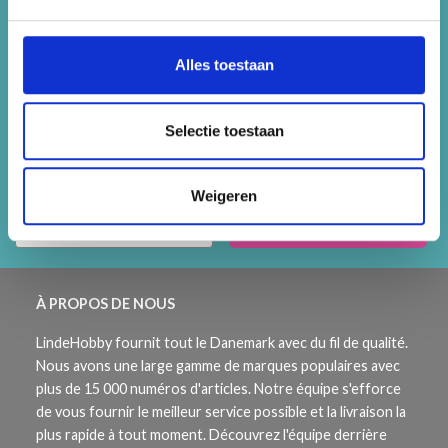
Bespaar tot 50%
Alles toestaan
Word lid van onze breigemeenschap en krijg
exclusieve toegang tot inspirerende
Selectie toestaan
breipatronen en speciale aanbiedingen!
ingen!
Weigeren
Abonneren
À PROPOS DE NOUS
LindeHobby fournit tout le Danemark avec du fil de qualité.
Nous avons une large gamme de marques populaires avec
plus de 15 000 numéros d'articles. Notre équipe s'efforce
de vous fournir le meilleur service possible et la livraison la
plus rapide à tout moment. Découvrez l'équipe derrière