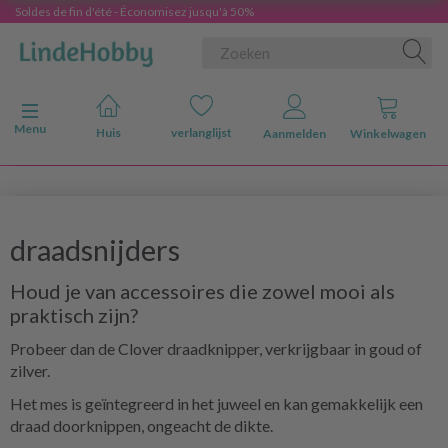
Soldes de fin d'été - Économisez jusqu'à 50%
Navigatie in-/uitschakelen
Menu
Huis
verlanglijst
Aanmelden
Winkelwagen
draadsnijders
Houd je van accessoires die zowel mooi als
praktisch zijn?
Probeer dan de Clover draadknipper, verkrijgbaar in goud of
zilver.
Het mes is geïntegreerd in het juweel en kan gemakkelijk een
draad doorknippen, ongeacht de dikte.