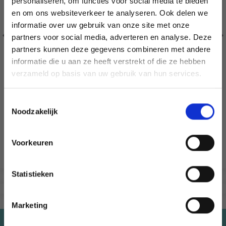
personaliseren, om functies voor social media te bieden
en om ons websiteverkeer te analyseren. Ook delen we
informatie over uw gebruik van onze site met onze
partners voor social media, adverteren en analyse. Deze
Économisez jusqu'à 50 %
partners kunnen deze gegevens combineren met andere
informatie die u aan ze heeft verstrekt of die ze hebben
Soyez le premier à connaître nos soldes et
verzameld op basis van uw gebruik van hun services.
offres limitées en vous inscrivant à notre
newsletter gratuite !
Toestemmingsselectie
Noodzakelijk
CLOVER ANTIEKE DRAADKNIPPER, GOUD
EUR 9.50
EUR 13.55
Voorkeuren
Oui, inscrivez-moi !
Voeg toe aan winkelwagen
Statistieken
Non, merci
Marketing
Wil je liever nieuws ontvangen over onze
aanbiedingen en kortingen in het