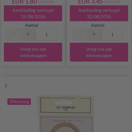
EUR 1.80
EUR 3.45
EUR 2.55
EUR 4.90
Aanbieding verloopt
Aanbieding verloopt
31/08/2026
31/08/2026
Aantal
Aantal
Voeg toe aan
Voeg toe aan
winkelwagen
winkelwagen
?
29% korting