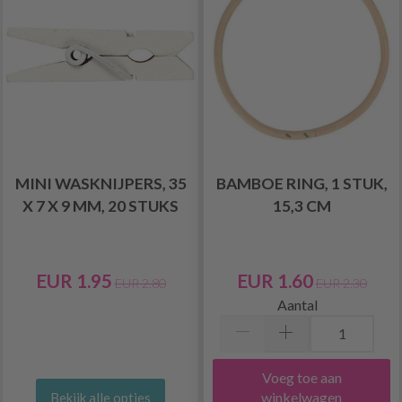
MINI WASKNIJPERS, 35
BAMBOE RING, 1 STUK,
X 7 X 9 MM, 20 STUKS
15,3 CM
EUR 1.95
EUR 1.60
EUR 2.80
EUR 2.30
Aantal
Voeg toe aan
winkelwagen
Bekijk alle opties