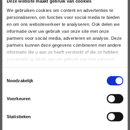
Deze website maakt gebruik van cookies
EUR 2.45
EUR 3.70
We gebruiken cookies om content en advertenties te
EUR 3.50
EUR 5.30
personaliseren, om functies voor social media te bieden
Aanbieding verloopt
Aanbieding verloopt
en om ons websiteverkeer te analyseren. Ook delen we
31/08/2026
31/08/2026
informatie over uw gebruik van onze site met onze
Aantal
partners voor social media, adverteren en analyse. Deze
Économisez jusqu'à 50 %
partners kunnen deze gegevens combineren met andere
informatie die u aan ze heeft verstrekt of die ze hebben
Soyez le premier à connaître nos soldes et
Voeg toe aan
verzameld op basis van uw gebruik van hun services.
winkelwagen
offres limitées en vous inscrivant à notre
Bekijk alle opties
newsletter gratuite !
Toestemmingsselectie
Noodzakelijk
29% korting
30% korting
Voorkeuren
Oui, inscrivez-moi !
Statistieken
Non, merci