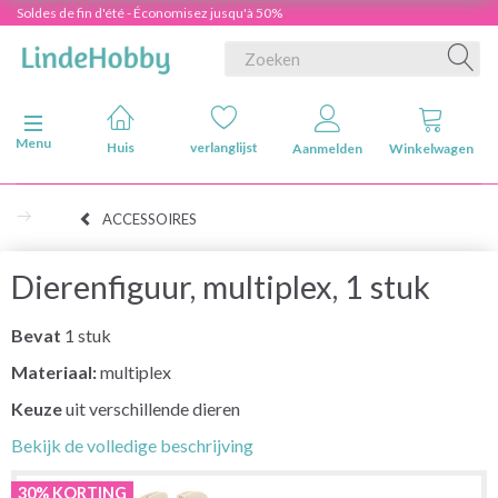
Soldes de fin d'été - Économisez jusqu'à 50%
Navigatie in-/uitschakelen
Menu
Huis
verlanglijst
Aanmelden
Winkelwagen
ACCESSOIRES
Dierenfiguur, multiplex, 1 stuk
Bevat
1 stuk
Materiaal:
multiplex
Keuze
uit verschillende dieren
Bekijk de volledige beschrijving
30% KORTING