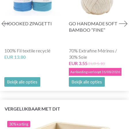
HOOOKED ZPAGETTI
GO HANDMADE SOFT
BAMBOO “FINE”
100% Fil textile recyclé
70% Extrafine Mérinos /
EUR 13.80
30% Soie
EUR 3.55
EUR 5.10
Aanbieding verloopt 31/08/2026
Bekijk alle opties
Bekijk alle opties
VERGELIJKBAAR MET DIT
30% korting