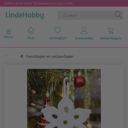
Soldes de fin d'été - Économisez jusqu'à 50%
Navigatie in-/uitschakelen
Menu
Huis
verlanglijst
Aanmelden
Winkelwagen
Feestdagen en verjaardagen