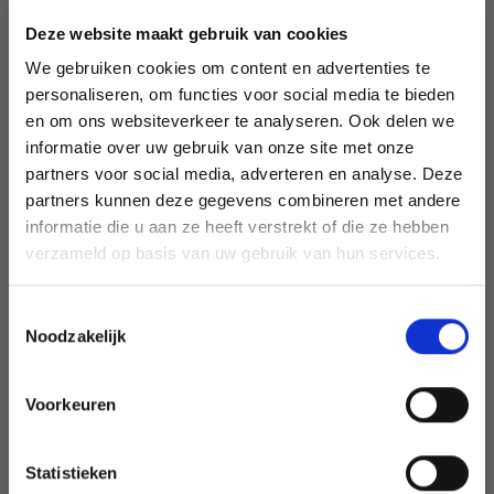
contacter notre service support si vous avez des questions!
Deze website maakt gebruik van cookies
Motif DROPS : Modèle cm-100.
Groupe de fils B.
We gebruiken cookies om content en advertenties te
-------------------------------------------------- -----
personaliseren, om functies voor social media te bieden
en om ons websiteverkeer te analyseren. Ook delen we
BUT:
informatie over uw gebruik van onze site met onze
De bout en bout : env. 10cm.
partners voor social media, adverteren en analyse. Deze
Économisez jusqu'à 50 %
MATÉRIAUX:
partners kunnen deze gegevens combineren met andere
DROPS COTTON MERINO de Garnstudio (appartient au
informatie die u aan ze heeft verstrekt of die ze hebben
groupe de fils B)
Soyez le premier à connaître nos soldes et
verzameld op basis van uw gebruik van hun services.
couleur 01, nature.
offres limitées en vous inscrivant à notre
newsletter gratuite !
1 poinsettia pèse env. 4 grammes
Toestemmingsselectie
CROCHET FIXE :
Noodzakelijk
18 m de barre en largeur et 9 rangs en hauteur = 10 x 10
cm.
Voorkeuren
AIGUILLE DE CROCHET :
Oui, inscrivez-moi !
AIGUILLE DE CROCHET DROPS N° 4.
Le numéro d'aiguille est à titre indicatif seulement. Si vous
Statistieken
Non, merci
obtenez trop de mailles de 10 cm, changez pour un