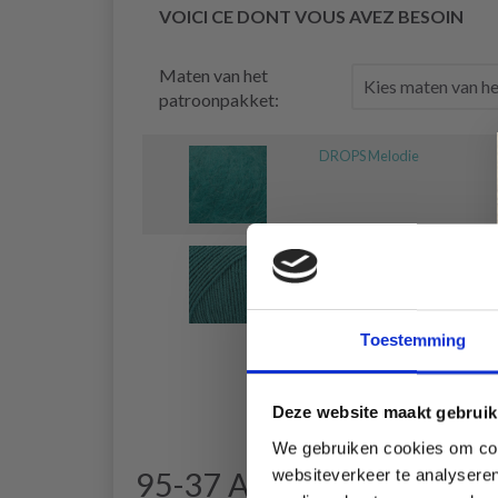
VOICI CE DONT VOUS AVEZ BESOIN
Maten van het
patroonpakket:
DROPS Melodie
DROPS Baby Merino
Toestemming
Deze website maakt gebruik
We gebruiken cookies om cont
websiteverkeer te analyseren
95-37 Arrowheart by DR