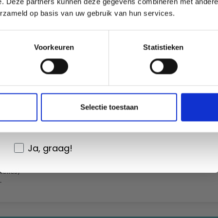
e. Deze partners kunnen deze gegevens combineren met andere i
erzameld op basis van uw gebruik van hun services.
Oui, inscrivez-moi !
Voorkeuren
Statistieken
Non, merci
ousse
Wil je liever nieuws ontvangen over onze
Selectie toestaan
Nord
aanbiedingen en kortingen in het
Nederlands?
Ja, graag!
telles)
-