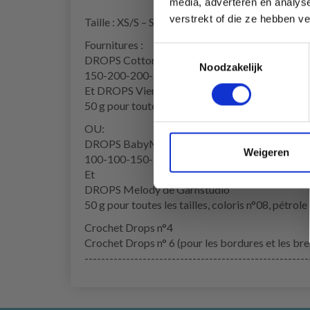
media, adverteren en analys
verstrekt of die ze hebben v
Taille : XS/S – S/M – M/L – L/XL – XXL
Fournitures :
Toestemmingsselectie
DROPS Cotton Viscose de Garnstudio
Noodzakelijk
150-200-200-200-250 g coloris n° 11, vert kaki
Et DROPS Vienna de Garnstudio
50 g pour toutes les tailles coloris n° 16, vert m
OU:
DROPS BabyMerino de Garnstudio
Weigeren
100-100-150-150-200 g coloris n° 47, mer du 
Et
DROPS Melody de Garnstudio
50 g pour toutes les tailles, coloris n°08, pétrole
Crochet Drops n°4
Crochet Drops n° 6 (pour les bordures et les bre
------------------------------------------------------