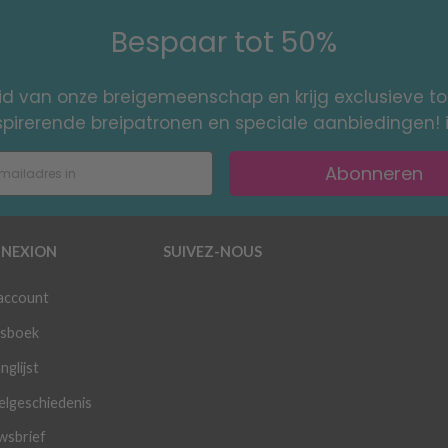
Bespaar tot 50%
id van onze breigemeenschap en krijg exclusieve 
nspirerende breipatronen en speciale aanbiedingen! 
Abonneren
NEXION
SUIVEZ-NOUS
 account
sboek
nglijst
elgeschiedenis
wsbrief