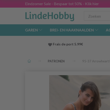
Eindzomer Sale - Bespaar tot 50% - Klik hier
GAREN
BREI- EN HAAKNAALDEN
A
Frais de port 5.99€
PATRONEN
95-37 Arrowheart