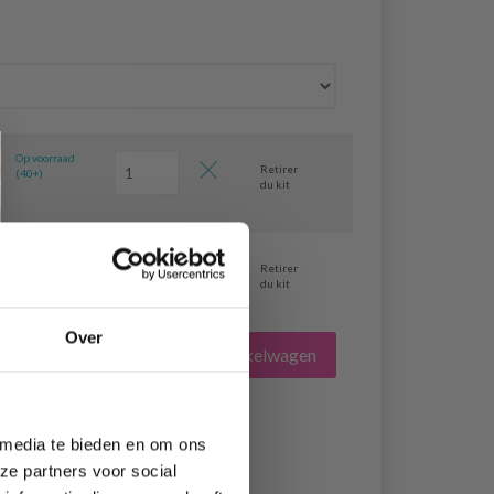
Op voorraad
Retirer
(40+)
du kit
Op voorraad
Retirer
(40+)
du kit
Over
Alles toevoegen aan winkelwagen
 media te bieden en om ons
ze partners voor social