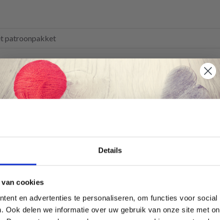
EUR 4.65
EUR 3.40
Économisez jusqu'à 50 %
Details
Soyez le premier à connaître nos soldes et
 van cookies
offres limitées en vous inscrivant à notre
ent en advertenties te personaliseren, om functies voor social
newsletter gratuite !
. Ook delen we informatie over uw gebruik van onze site met on
OPS Design