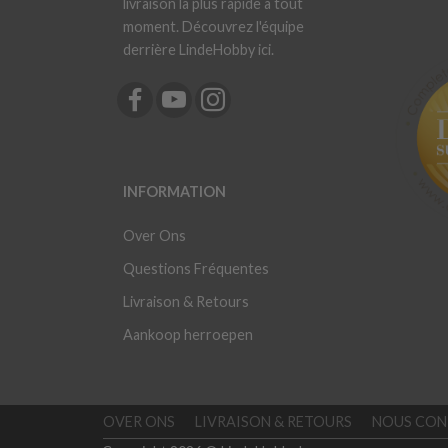
livraison la plus rapide à tout
moment. Découvrez l'équipe
derrière LindeHobby ici.
INFORMATION
Over Ons
Questions Fréquentes
Livraison & Retours
Aankoop herroepen
OVER ONS
LIVRAISON & RETOURS
NOUS CON