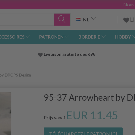
Nous
L
NL
CCESSOIRES
PATRONEN
BORDERIE
HOBBY
Livraison gratuite dès 69€
 by DROPS Design
95-37 Arrowheart by 
EUR 11.45
Prijs vanaf
TÉLÉCHARGEZ LE PATRON ICI