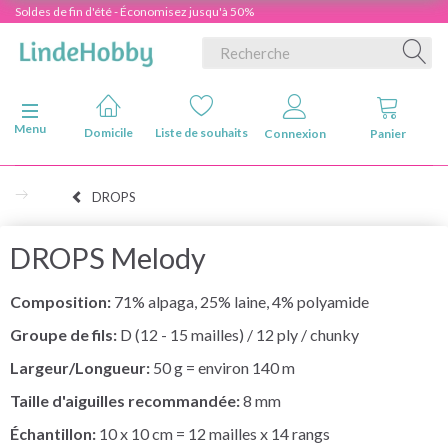
Soldes de fin d'été - Économisez jusqu'à 50%
Basculer la navigation
Menu
Domicile
Liste de souhaits
Connexion
Panier
DROPS
DROPS Melody
Composition:
71% alpaga, 25% laine, 4% polyamide
Groupe de fils:
D (12 - 15 mailles) / 12 ply / chunky
Largeur/Longueur:
50 g = environ 140 m
Taille d'aiguilles recommandée:
8 mm
Échantillon:
10 x 10 cm = 12 mailles x 14 rangs