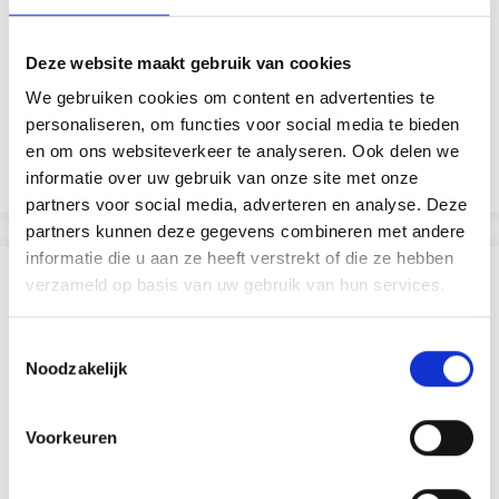
DROPS BRUSHED
DROPS KID-SILK
ALPACA SILK
77% Alpaga / 23% de Soie
75% Laine / 25% Nylon
Deze website maakt gebruik van cookies
du Mûrier
EUR 3.55
EUR 5.05
We gebruiken cookies om content en advertenties te
EUR 3.10
L'offre expire le 31/08/2026
personaliseren, om functies voor social media te bieden
en om ons websiteverkeer te analyseren. Ook delen we
Voir toutes les options
Voir toutes les options
informatie over uw gebruik van onze site met onze
partners voor social media, adverteren en analyse. Deze
partners kunnen deze gegevens combineren met andere
informatie die u aan ze heeft verstrekt of die ze hebben
SIMILAIRE À CECI
verzameld op basis van uw gebruik van hun services.
Toestemmingsselectie
Noodzakelijk
Voorkeuren