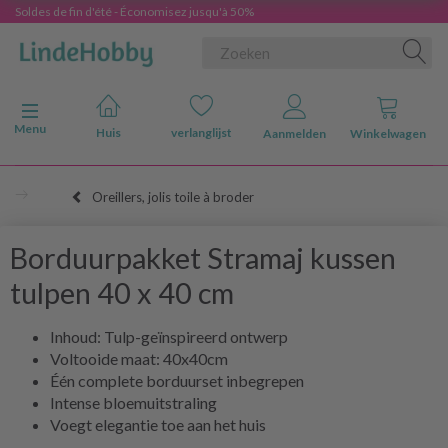
Soldes de fin d'été - Économisez jusqu'à 50%
Navigatie in-/uitschakelen
Menu
Huis
verlanglijst
Aanmelden
Winkelwagen
Oreillers, jolis toile à broder
Borduurpakket Stramaj kussen
tulpen 40 x 40 cm
Inhoud: Tulp-geïnspireerd ontwerp
Voltooide maat: 40x40cm
Één complete borduurset inbegrepen
Intense bloemuitstraling
Voegt elegantie toe aan het huis