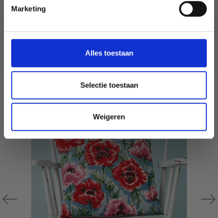
Voeg toe aan winkelwagen
Marketing
Wil je liever nieuws ontvangen over onze
aanbiedingen en kortingen in het
Nederlands?
ANDEREN KOCHTEN OOK
Ja, graag!
Alles toestaan
20% korting
Selectie toestaan
Weigeren