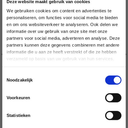
Deze website maakt gebruik van cookies
We gebruiken cookies om content en advertenties te
personaliseren, om functies voor social media te bieden
en om ons websiteverkeer te analyseren. Ook delen we
informatie over uw gebruik van onze site met onze
partners voor social media, adverteren en analyse. Deze
Économisez jusqu'à 50 %
partners kunnen deze gegevens combineren met andere
informatie die u aan ze heeft verstrekt of die ze hebben
Soyez le premier à connaître nos soldes et
verzameld op basis van uw gebruik van hun services.
offres limitées en vous inscrivant à notre
newsletter gratuite !
Toestemmingsselectie
Noodzakelijk
BORDUURPAKKET KLAPROZEN 39 X 39 CM
Voorkeuren
Oui, inscrivez-moi !
EUR 148.99
EUR 186.25
Statistieken
Aanbieding verloopt 12/08/2026
Non, merci