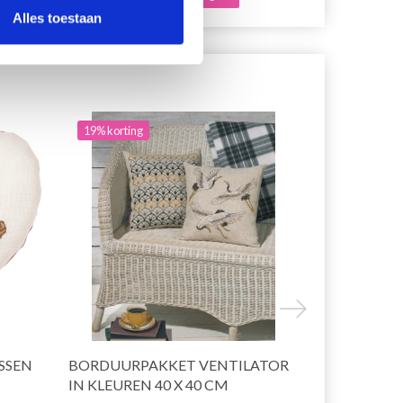
Alles toestaan
19% korting
19% korting
SSEN
BORDUURPAKKET VENTILATOR
BORDUUR
IN KLEUREN 40 X 40 CM
KRAANVOGE