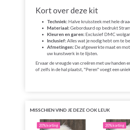
Kort over deze kit
Techniek:
Halve kruissteek met hele draad
Materiaal:
Geborduurd op bedrukt Stramaj
Kleuren en garen:
Exclusief DMC wolgaren
Inclusief:
Alles wat je nodig hebt om te be
Afmetingen:
De afgewerkte maat en motie
uw kunstwerk in te lijsten.
Ervaar de vreugde van creëren met uw handen en 
of zelfs in de hal plaatst, "Peren" voegt een uniek
MISSCHIEN VIND JE DEZE OOK LEUK
20% korting
20% korting