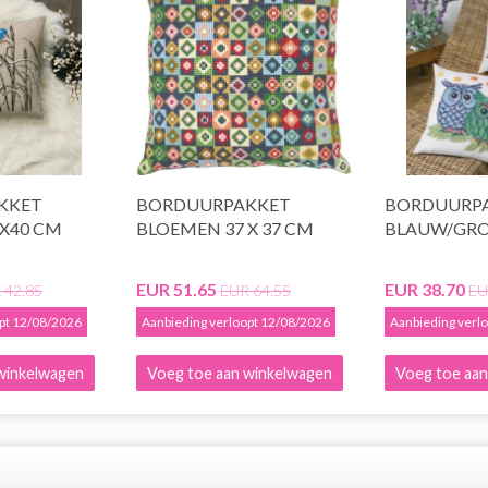
KKET
BORDUURPAKKET
BORDUURPA
0X40 CM
BLOEMEN 37 X 37 CM
BLAUW/GRO
EUR 51.65
EUR 38.70
 42.85
EUR 64.55
EU
opt 12/08/2026
Aanbieding verloopt 12/08/2026
Aanbieding verl
winkelwagen
Voeg toe aan winkelwagen
Voeg toe aan