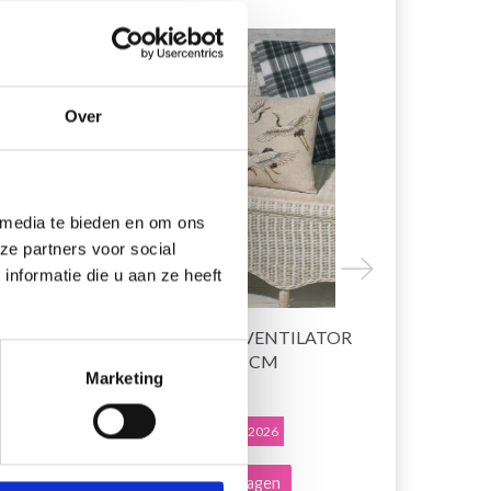
19% korting
19% korting
Over
 media te bieden en om ons
ze partners voor social
nformatie die u aan ze heeft
SSEN
BORDUURPAKKET VENTILATOR
BORDUUR
IN KLEUREN 40 X 40 CM
KRAANVOGE
Marketing
EUR 33.50
EUR 33.50
EUR 41.85
E
Aanbieding verloopt 12/08/2026
Aanbieding ver
Voeg toe aan winkelwagen
Voeg toe a