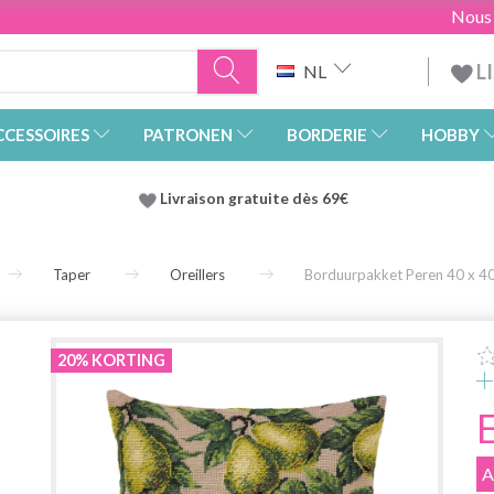
Nous
L
NL
CCESSOIRES
PATRONEN
BORDERIE
HOBBY
Livraison gratuite dès 69€
Taper
Oreillers
Borduurpakket Peren 40 x 4
20% KORTING
A