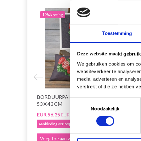
19% korting
19% 
Toestemming
Deze website maakt gebruik
We gebruiken cookies om cont
websiteverkeer te analyseren
media, adverteren en analys
verstrekt of die ze hebben v
BORDUURPAKKET RODE ROZEN
BORD
Toestemmingsselectie
53 X 43 CM
ROZEN
Noodzakelijk
EUR 56.35
EUR 4
EUR 70.40
Aanbieding verloopt 12/08/2026
Aanbied
Voeg toe aan winkelwagen
Voeg 