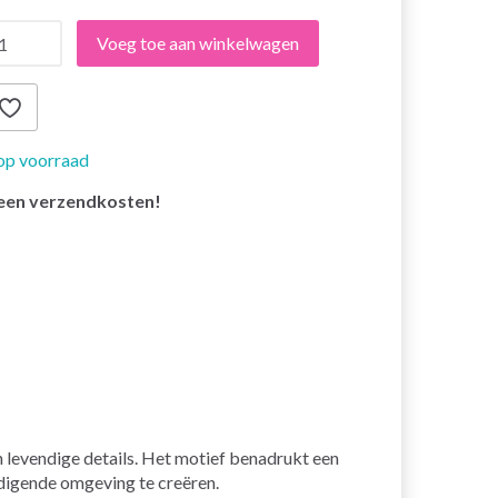
Voeg toe aan winkelwagen
op voorraad
een verzendkosten!
jn levendige details. Het motief benadrukt een
odigende omgeving te creëren.