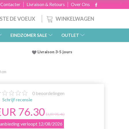
 Contacter
Livraison & Retours
Over Ons
WINKELWAGEN
ISTE DE VOEUX
EINDZOMER SALE
OUTLET
Livraison 3-5 jours
0 cm
0
beoordelingen
Schrijf recensie
EUR 76.30
EUR 95.40
anbieding verloopt 12/08/2026