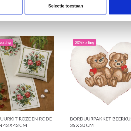
Selectie toestaan
korting
20% korting
UURKIT ROZE EN RODE
BORDUURPAKKET BEERKU
 43 X 43 CM
36 X 30 CM