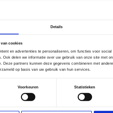
korting
20% korting
Details
 van cookies
ent en advertenties te personaliseren, om functies voor social
. Ook delen we informatie over uw gebruik van onze site met on
e. Deze partners kunnen deze gegevens combineren met andere i
erzameld op basis van uw gebruik van hun services.
UURKIT ROZE EN RODE
BORDUURPAKKET BEERKU
 43 X 43 CM
36 X 30 CM
Voorkeuren
Statistieken
9.05
EUR 25.70
EUR 61.30
EUR 32.15
ing verloopt 12/08/2026
Aanbieding verloopt 12/08/2026
toe aan winkelwagen
Voeg toe aan winkelwagen