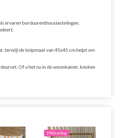
als ervaren borduurenthousiastelingen.
ndeert.
r, terwijl de knipmaat van 45x45 cm helpt om
rduurset. Of u het nu in de woonkamer, keuken
19% korting
20% korting