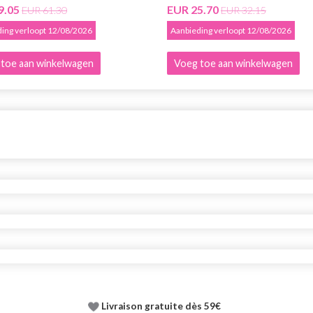
9.05
EUR 25.70
EUR 61.30
EUR 32.15
ing verloopt 12/08/2026
Aanbieding verloopt 12/08/2026
toe aan winkelwagen
Voeg toe aan winkelwagen
Livraison gratuite dès 59€