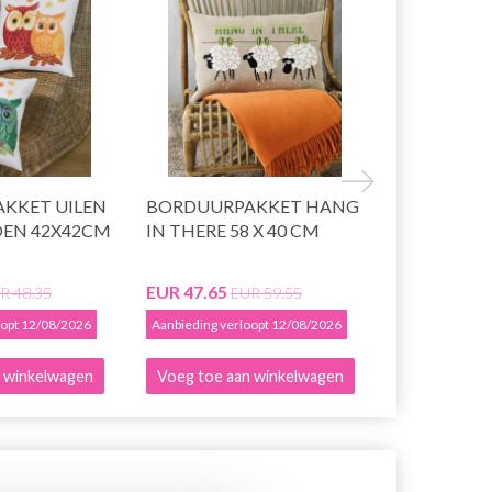
KKET UILEN
BORDUURPAKKET HANG
BORDUUR
EN 42X42CM
IN THERE 58 X 40 CM
KUSSEN 45 
EUR 47.65
EUR 46.35
R 48.35
EUR 59.55
E
oopt 12/08/2026
Aanbieding verloopt 12/08/2026
Aanbieding ver
 winkelwagen
Voeg toe aan winkelwagen
Voeg toe a