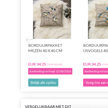
BORDUURPAKKET
BORDUURPA
MEZEN 40 X 40 CM
IJSVOGELS 4
EUR 34.25
EUR 34.25
EUR 42.85
EUR
Aanbieding verloopt 12/08/2026
Aanbieding verlo
Bekijk alle opties
Voeg toe aan 
VERGELIJKBAAR MET DIT