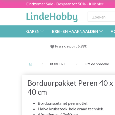
Eindzomer Sale - Bespaar tot 50% - Klik hier
GAREN
BREI- EN HAAKNAALDEN
A
Frais de port 5.99€
BORDERIE
Kits de broderie
Borduurpakket Peren 40 x
40 cm
Borduursset met peermotief.
Halve kruissteek, hele draad techniek.
Afmetingen: 40x40 cm.