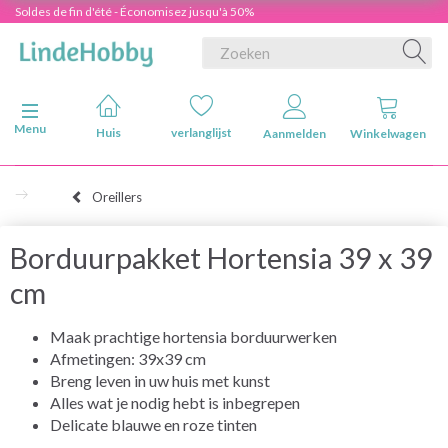
Soldes de fin d'été - Économisez jusqu'à 50%
Navigatie in-/uitschakelen
Menu
Huis
verlanglijst
Aanmelden
Winkelwagen
Oreillers
Borduurpakket Hortensia 39 x 39
cm
Maak prachtige hortensia borduurwerken
Afmetingen: 39x39 cm
Breng leven in uw huis met kunst
Alles wat je nodig hebt is inbegrepen
Delicate blauwe en roze tinten