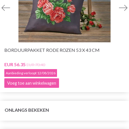
BORDUURPAKKET RODE ROZEN 53 X 43 CM
EUR 56.35
EUR 70.40
Aanbieding verloopt 12/08/2026
Voeg toe aan winkelwagen
ONLANGS BEKEKEN