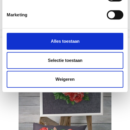
EUR 56.35
EUR 70.40
Aanbieding verloopt 12/08/2026
Marketing
Voeg toe aan winkelwagen
Alles toestaan
ANDEREN KOCHTEN OOK
Selectie toestaan
19% korting
Weigeren