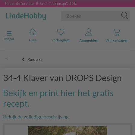
Soldes de fin d'été - Économisez jusqu'à 50%
Navigatie in-/uitschakelen
Menu
Huis
verlanglijst
Aanmelden
Winkelwagen
Kinderen
34-4 Klaver van DROPS Design
Bekijk en print hier het gratis
recept.
Bekijk de volledige beschrijving