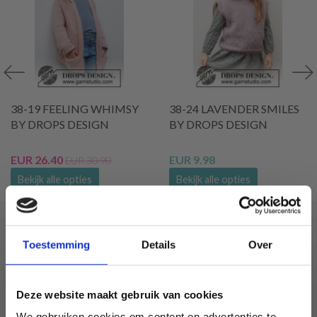
38-19 FEELING WHIMSY
38-24 LAVENDER SMILES
BY DROPS DESIGN
BY DROPS DESIGN
EUR 26.40
EUR 9.98
EUR 30.90
Bekijk alle opties
Bekijk alle opties
VERGELIJKBAAR MET DIT
Toestemming
Details
Over
6% korting
Deze website maakt gebruik van cookies
We gebruiken cookies om content en advertenties te