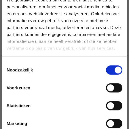
personaliseren, om functies voor social media te bieden
en om ons websiteverkeer te analyseren. Ook delen we
informatie over uw gebruik van onze site met onze
partners voor social media, adverteren en analyse. Deze
Économisez jusqu'à 50 %
partners kunnen deze gegevens combineren met andere
informatie die u aan ze heeft verstrekt of die ze hebben
Soyez le premier à connaître nos soldes et
verzameld op basis van uw gebruik van hun services.
offres limitées en vous inscrivant à notre
newsletter gratuite !
Toestemmingsselectie
Noodzakelijk
Voorkeuren
Oui, inscrivez-moi !
32-21 BONNET DE NOEL SLEEPY PAR DROPS DESIGN
Statistieken
Non, merci
EUR 26.38
EUR 28.17
Marketing
Wil je liever nieuws ontvangen over onze
Bekijk alle opties