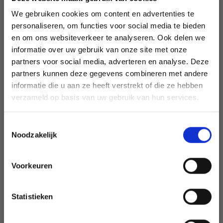
Retirer du kit
We gebruiken cookies om content en advertenties te
personaliseren, om functies voor social media te bieden
Alles toevoegen aan winkelwagen
en om ons websiteverkeer te analyseren. Ook delen we
informatie over uw gebruik van onze site met onze
partners voor social media, adverteren en analyse. Deze
Économisez jusqu'à 50 %
partners kunnen deze gegevens combineren met andere
informatie die u aan ze heeft verstrekt of die ze hebben
Ce texte a été traduit par notre service de traduction
Soyez le premier à connaître nos soldes et
verzameld op basis van uw gebruik van hun services.
automatique. Une traduction de cette page par un
offres limitées en vous inscrivant à notre
véritable humain sera bientôt disponible. N’hésitez pas à
newsletter gratuite !
contacter notre service support si vous avez des questions!
Toestemmingsselectie
Noodzakelijk
Conception DROPS : Modèle ai-019-bn
Groupe de fils C ou A + A
-------------------------------------------------- -----
Voorkeuren
Oui, inscrivez-moi !
TAILLE:
3/4 - 5/6 - 7/8 - 9/10 - 11/12 ans
Statistieken
Convient aux dimensions principales : environ 50/52 -
Non, merci
52/53 - 53/54 - 54/55 - 55/56 cm
Longueur : environ 40-44-46-48-52 cm avec bord côtes