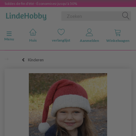
Soldes de fin d'été - Économisez jusqu'à 50%
Navigatie in-/uitschakelen
Menu
Huis
verlanglijst
Aanmelden
Winkelwagen
Kinderen