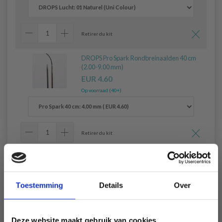
Retirer du kit
DROPS Pro Spark Rondbreinaalden 40 cm
(2.00-9.00 mm)
EUR 4.60
Op voorraad (40+)
Retirer du kit
DROPS Pro Spark Rondbreinaalden 40 cm
(2.00-9.00 mm)
EUR 4.60
Toestemming
Details
Over
Op voorraad (40+)
Deze website maakt gebruik van cookies