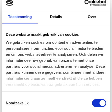
Ce texte a été traduit par notre service de traduction
automatique. Une traduction de cette page par un
Toestemming
Details
Over
véritable humain sera bientôt disponible. N’hésitez pas à
contacter notre service support si vous avez des questions!
Conception DROPS : Modèle sk-010-bn
Deze website maakt gebruik van cookies
Groupe de fils B
We gebruiken cookies om content en advertenties te
-------------------------------------------------- -----
personaliseren, om functies voor social media te bieden
TAILLE : 2 - 3/4 - 5/6 - 7/8 - 9/10 - 11/12 ans
en om ons websiteverkeer te analyseren. Ook delen we
La taille correspond à environ la taille de l'enfant en cm :
informatie over uw gebruik van onze site met onze
92 - 98/104 - 110/116 - 122/128 - 134/140 - 146/152
partners voor social media, adverteren en analyse. Deze
MATÉRIAUX:
partners kunnen deze gegevens combineren met andere
DROPS SKY de Garnstudio (appartient au groupe de fils
informatie die u aan ze heeft verstrekt of die ze hebben
B)
verzameld op basis van uw gebruik van hun services.
100-100-100-100-100-150 g coloris 13, bleu jean clair
50-50-50-100-100-100 g coloris 01, blanc
Toestemmingsselectie
ÉTANCHÉITÉ AU TRICOT :
Noodzakelijk
21 mailles en largeur et 28 aiguilles en hauteur en jersey =