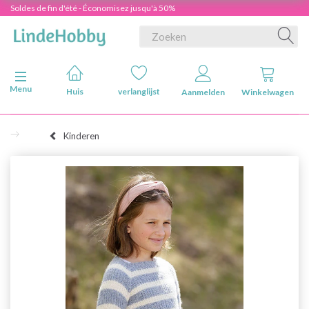
Soldes de fin d'été - Économisez jusqu'à 50%
Navigatie in-/uitschakelen
Menu
Huis
verlanglijst
Aanmelden
Winkelwagen
Kinderen