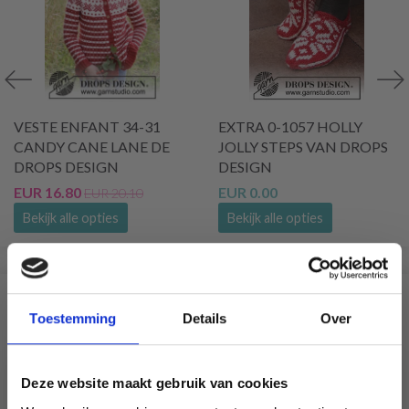
VESTE ENFANT 34-31
EXTRA 0-1057 HOLLY
CANDY CANE LANE DE
JOLLY STEPS VAN DROPS
DROPS DESIGN
DESIGN
EUR 16.80
EUR 0.00
EUR 20.10
Bekijk alle opties
Bekijk alle opties
VERGELIJKBAAR MET DIT
Toestemming
Details
Over
12% korting
Deze website maakt gebruik van cookies