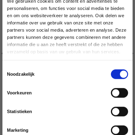
We gebruiken cookies om content en advertenties te
personaliseren, om functies voor social media te bieden
en om ons websiteverkeer te analyseren. Ook delen we
informatie over uw gebruik van onze site met onze
partners voor social media, adverteren en analyse. Deze
Économisez jusqu'à 50 %
partners kunnen deze gegevens combineren met andere
informatie die u aan ze heeft verstrekt of die ze hebben
Soyez le premier à connaître nos soldes et
verzameld op basis van uw gebruik van hun services.
offres limitées en vous inscrivant à notre
newsletter gratuite !
Toestemmingsselectie
Noodzakelijk
Voorkeuren
Oui, inscrivez-moi !
0-1409 TAMBOURS DE NOËL PAR DROPS DESIGN
Statistieken
Non, merci
EUR 9.70
EUR 11.05
Voeg toe aan winkelwagen
Marketing
Wil je liever nieuws ontvangen over onze