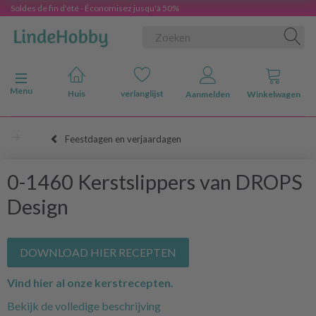
Soldes de fin d'été - Économisez jusqu'à 50%
Navigatie in-/uitschakelen
Menu
Huis
verlanglijst
Aanmelden
Winkelwagen
Feestdagen en verjaardagen
0-1460 Kerstslippers van DROPS
Design
DOWNLOAD HIER RECEPTEN
Vind hier al onze kerstrecepten.
Bekijk de volledige beschrijving