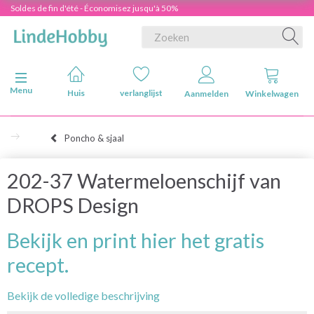
Soldes de fin d'été - Économisez jusqu'à 50%
Navigatie in-/uitschakelen
Menu
Huis
verlanglijst
Aanmelden
Winkelwagen
Poncho & sjaal
202-37 Watermeloenschijf van
DROPS Design
Bekijk en print hier het gratis
recept.
Bekijk de volledige beschrijving