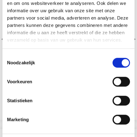
en om ons websiteverkeer te analyseren. Ook delen we
informatie over uw gebruik van onze site met onze
partners voor social media, adverteren en analyse. Deze
partners kunnen deze gegevens combineren met andere
informatie die u aan ze heeft verstrekt of die ze hebben
verzameld op basis van uw gebruik van hun services.
Toestemmingsselectie
Noodzakelijk
Voorkeuren
203-21 PARFUM D'AUTOMNE PAR DROPS DESIGN
Statistieken
EUR 10.93
EUR 13.85
Voeg toe aan winkelwagen
Marketing