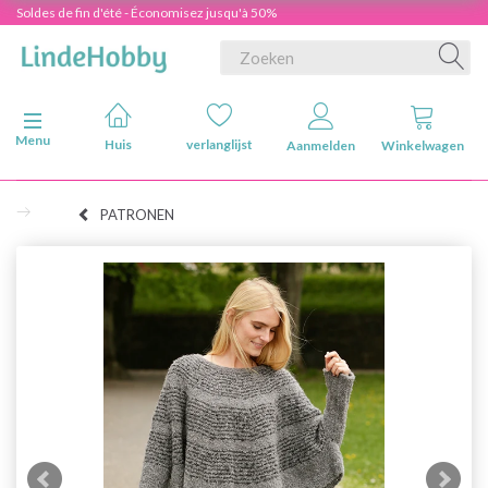
Soldes de fin d'été - Économisez jusqu'à 50%
Navigatie in-/uitschakelen
Menu
Huis
verlanglijst
Aanmelden
Winkelwagen
PATRONEN