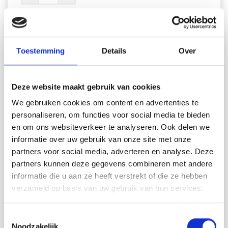
Alles toevoegen aan winkelwagen
Toestemming
Details
Over
207-18 Seashell Search by
Deze website maakt gebruik van cookies
DROPS Design
We gebruiken cookies om content en advertenties te
personaliseren, om functies voor social media te bieden
DROPS Design: Modèle n° ab-101
en om ons websiteverkeer te analyseren. Ook delen we
Groupe de fils C ou A + A
informatie over uw gebruik van onze site met onze
-------------------------------------------------------
partners voor social media, adverteren en analyse. Deze
TAILLES:
partners kunnen deze gegevens combineren met andere
S – M – L – XL – XXL – XXXL
informatie die u aan ze heeft verstrekt of die ze hebben
FOURNITURES:
verzameld op basis van uw gebruik van hun services.
DROPS ALPACA BOUCLÉ de Garnstudio (appartient au
groupe de fils C)
Toestemmingsselectie
250-250-300-300-350-400 g coloris 0517, gris
Noodzakelijk