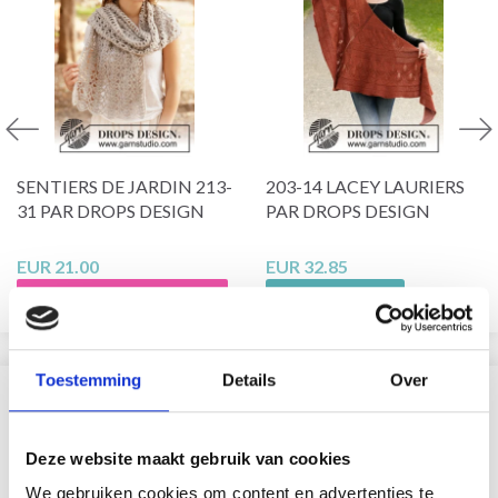
SENTIERS DE JARDIN 213-
203-14 LACEY LAURIERS
31 PAR DROPS DESIGN
PAR DROPS DESIGN
EUR 21.00
EUR 32.85
Voeg toe aan winkelwagen
Bekijk alle opties
Toestemming
Details
Over
VERGELIJKBAAR MET DIT
Deze website maakt gebruik van cookies
21% korting
We gebruiken cookies om content en advertenties te