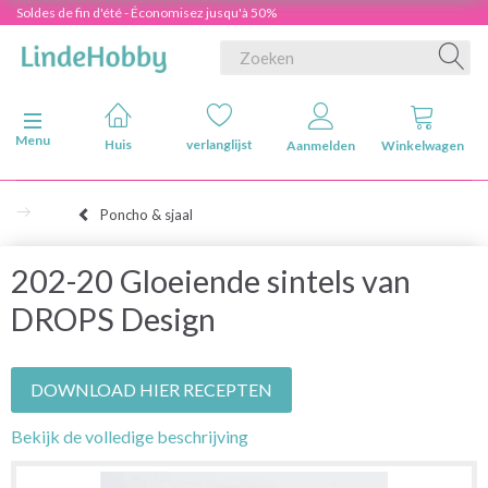
Soldes de fin d'été - Économisez jusqu'à 50%
Navigatie in-/uitschakelen
Menu
Huis
verlanglijst
Aanmelden
Winkelwagen
Poncho & sjaal
202-20 Gloeiende sintels van
DROPS Design
DOWNLOAD HIER RECEPTEN
Bekijk de volledige beschrijving