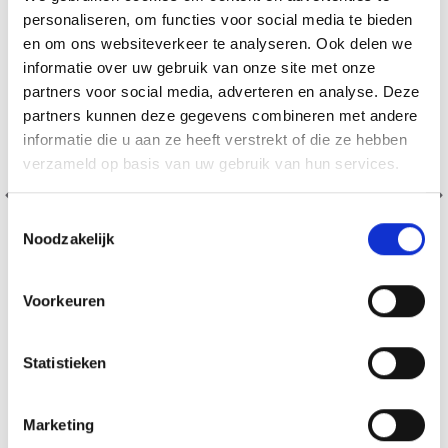
personaliseren, om functies voor social media te bieden
en om ons websiteverkeer te analyseren. Ook delen we
informatie over uw gebruik van onze site met onze
partners voor social media, adverteren en analyse. Deze
partners kunnen deze gegevens combineren met andere
informatie die u aan ze heeft verstrekt of die ze hebben
verzameld op basis van uw gebruik van hun services.
Toestemmingsselectie
Noodzakelijk
Voorkeuren
Statistieken
203-21 PARFUM D'AUTOMNE PAR DROPS DESIGN
EUR 10.93
EUR 13.85
Marketing
Voeg toe aan winkelwagen