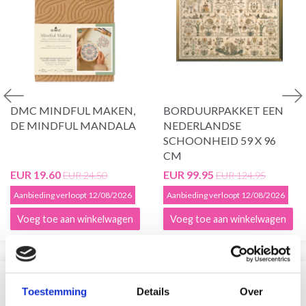
DMC MINDFUL MAKEN,
BORDUURPAKKET EEN
DE MINDFUL MANDALA
NEDERLANDSE
SCHOONHEID 59 X 96
CM
EUR 19.60
EUR 99.95
EUR 24.50
EUR 124.95
Aanbieding verloopt 12/08/2026
Aanbieding verloopt 12/08/2026
Voeg toe aan winkelwagen
Voeg toe aan winkelwagen
VERGELIJKBAAR MET DIT
Toestemming
Details
Over