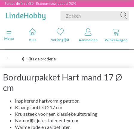
Soldes de fin d'été - Économisez jusqu'à 50%
Navigatie in-/uitschakelen
Menu
Huis
verlanglijst
Aanmelden
Winkelwagen
Kits de broderie
Borduurpakket Hart mand 17 Ø
cm
Inspirerend hartvormig patroon
Klaar grootte: Ø 17 cm
Kruissteek voor een klassieke uitstraling
Natuurlijk jute stof met textuur
Warme rode en aardetinten