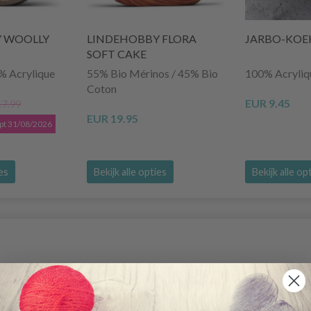
 WOOLLY
LINDEHOBBY FLORA
JARBO-KOE
SOFT CAKE
% Acrylique
55% Bio Mérinos / 45% Bio
100% Acryliq
Coton
EUR 9.45
17.99
EUR 19.95
opt 31/08/2026
ies
Bekijk alle opties
Bekijk alle op
korting
50% korting