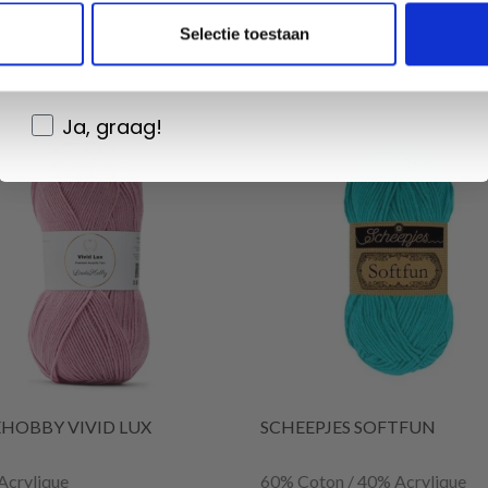
Wil je liever nieuws ontvangen over onze
Selectie toestaan
aanbiedingen en kortingen in het
Nederlands?
Ja, graag!
EHOBBY VIVID LUX
SCHEEPJES SOFTFUN
Acrylique
60% Coton / 40% Acrylique