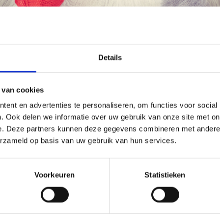
Économisez jusqu'à 50 %
Details
Soyez le premier à connaître nos soldes et
 van cookies
offres limitées en vous inscrivant à notre
EHOBBY WOOLLY CAKE
LINDEHOBBY SOFT CAKE
ent en advertenties te personaliseren, om functies voor social
newsletter gratuite !
. Ook delen we informatie over uw gebruik van onze site met on
e. Deze partners kunnen deze gegevens combineren met andere i
ine / 50% Acrylique
50% Coton / 50% Acrylique
erzameld op basis van uw gebruik van hun services.
.99
EUR 9.45
EUR 17.99
EUR 18.95
Oui, inscrivez-moi !
Voorkeuren
Statistieken
ing verloopt 31/08/2026
Aanbieding verloopt 31/08/2026
Non, merci
 alle opties
Bekijk alle opties