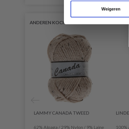
Weigeren
ANDEREN KOCHTEN OOK
LAMMY CANADA TWEED
LIND
62% Alpaga / 29% Nylon / 9% Laine
100% 