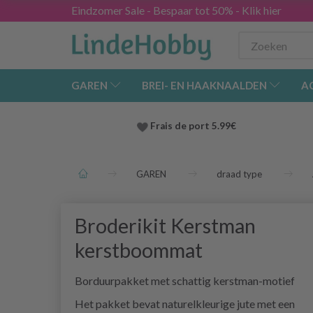
Eindzomer Sale - Bespaar tot 50% - Klik hier
GAREN
BREI- EN HAAKNAALDEN
A
Frais de port 5.99€
GAREN
draad type
Broderikit Kerstman
kerstboommat
Borduurpakket met schattig kerstman-motief
Het pakket bevat naturelkleurige jute met een