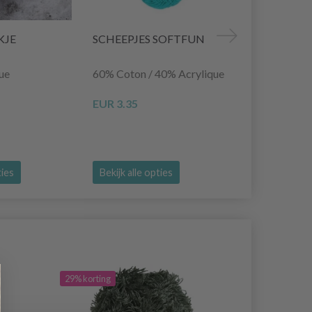
KJE
SCHEEPJES SOFTFUN
LINDEHOB
ue
60% Coton / 40% Acrylique
50% Coton /
EUR 3.35
EUR 9.45
EU
Aanbieding ver
ties
Bekijk alle opties
Bekijk alle o
29% korting
20% korting