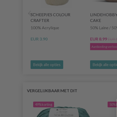
SCHEEPJES COLOUR
LINDEHOBBY
CRAFTER
CAKE
100% Acrylique
50% Laine / 50
EUR 3.90
EUR 8.99
EUR 
Aanbieding verlo
Bekijk alle opties
Bekijk alle opt
VERGELIJKBAAR MET DIT
49% korting
50% 