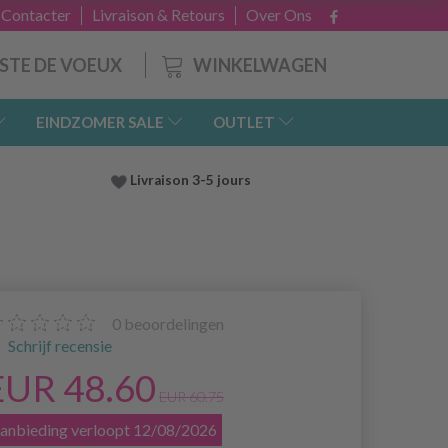
 Contacter
Livraison & Retours
Over Ons
WINKELWAGEN
ISTE DE VOEUX
EINDZOMER SALE
OUTLET
Livraison 3-5 jours
0
beoordelingen
Schrijf recensie
EUR 48.60
EUR 60.75
anbieding verloopt 12/08/2026