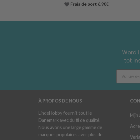
Frais de port 6.90€
Word l
tot i
À PROPOS DE NOUS
CON
LindeHobby fournit tout le
Mijn
Danemark avec du fil de qualité.
Adre
Nous avons une large gamme de
marques populaires avec plus de
Verla