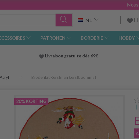
Nous
L
NL
CCESSOIRES
PATRONEN
BORDERIE
HOBBY
Livraison gratuite dès 69€
Acryl
Broderikit Kerstman kerstboommat
20% KORTING
A