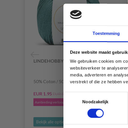
Toestemming
Deze website maakt gebruik
LINDEHOBBY MIRA
LIND
We gebruiken cookies om cont
websiteverkeer te analyseren
media, adverteren en analys
50% Coton / 50% Acrylique
50% La
verstrekt of die ze hebben v
EUR 1.95
EUR 8
EUR 3.85
Toestemmingsselectie
Noodzakelijk
Aanbieding verloopt 31/08/2026
Aanbied
Bekijk alle opties
Bekijk