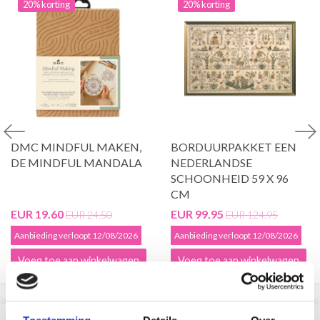
20% korting
20% korting
DMC MINDFUL MAKEN,
BORDUURPAKKET EEN
DE MINDFUL MANDALA
NEDERLANDSE
SCHOONHEID 59 X 96
CM
EUR 19.60
EUR 99.95
EUR 24.50
EUR 124.95
Aanbieding verloopt 12/08/2026
Aanbieding verloopt 12/08/2026
Voeg toe aan winkelwagen
Voeg toe aan winkelwagen