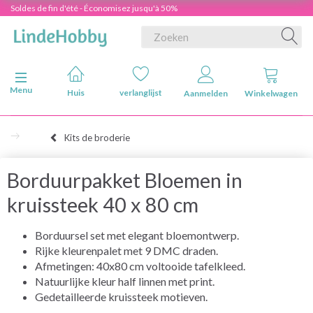
Soldes de fin d'été - Économisez jusqu'à 50%
Navigatie in-/uitschakelen
Menu
Huis
verlanglijst
Aanmelden
Winkelwagen
Kits de broderie
Borduurpakket Bloemen in
kruissteek 40 x 80 cm
Borduursel set met elegant bloemontwerp.
Rijke kleurenpalet met 9 DMC draden.
Afmetingen: 40x80 cm voltooide tafelkleed.
Natuurlijke kleur half linnen met print.
Gedetailleerde kruissteek motieven.