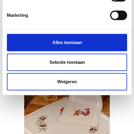
EUR 39.80
EUR 49.75
Non, merci
Aanbieding verloopt 12/08/2026
Marketing
Voeg toe aan winkelwagen
Wil je liever nieuws ontvangen over onze
aanbiedingen en kortingen in het
Nederlands?
Alles toestaan
ANDEREN KOCHTEN OOK
Ja, graag!
Selectie toestaan
20% korting
Weigeren