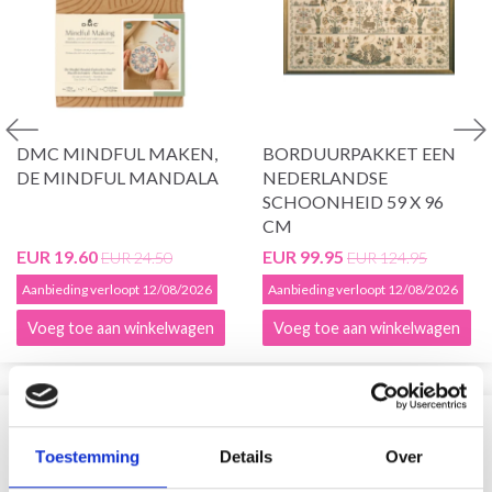
DMC MINDFUL MAKEN,
BORDUURPAKKET EEN
DE MINDFUL MANDALA
NEDERLANDSE
SCHOONHEID 59 X 96
CM
EUR 19.60
EUR 99.95
EUR 24.50
EUR 124.95
Aanbieding verloopt 12/08/2026
Aanbieding verloopt 12/08/2026
Voeg toe aan winkelwagen
Voeg toe aan winkelwagen
VERGELIJKBAAR MET DIT
Toestemming
Details
Over
20% korting