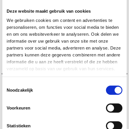
Deze website maakt gebruik van cookies
We gebruiken cookies om content en advertenties te
personaliseren, om functies voor social media te bieden
en om ons websiteverkeer te analyseren. Ook delen we
informatie over uw gebruik van onze site met onze
partners voor social media, adverteren en analyse. Deze
partners kunnen deze gegevens combineren met andere
Économisez jusqu'à 50 %
informatie die u aan ze heeft verstrekt of die ze hebben
verzameld op basis van uw gebruik van hun services.
Soyez le premier à connaître nos soldes et
offres limitées en vous inscrivant à notre
Toestemmingsselectie
newsletter gratuite !
Noodzakelijk
Voorkeuren
BORDUURPAKKET KERSTMAN TAFELKLEED MET
Oui, inscrivez-moi !
BOSDIEREN
Statistieken