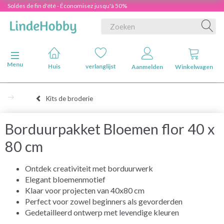
Soldes de fin d'été - Économisez jusqu'à 50%
Navigatie in-/uitschakelen
Menu
Huis
verlanglijst
Aanmelden
Winkelwagen
Kits de broderie
Borduurpakket Bloemen flor 40 x
80 cm
Ontdek creativiteit met borduurwerk
Elegant bloemenmotief
Klaar voor projecten van 40x80 cm
Perfect voor zowel beginners als gevorderden
Gedetailleerd ontwerp met levendige kleuren