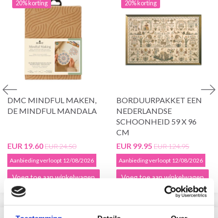
20% korting
20% korting
DMC MINDFUL MAKEN,
BORDUURPAKKET EEN
DE MINDFUL MANDALA
NEDERLANDSE
SCHOONHEID 59 X 96
CM
EUR 19.60
EUR 99.95
EUR 24.50
EUR 124.95
Aanbieding verloopt 12/08/2026
Aanbieding verloopt 12/08/2026
Voeg toe aan winkelwagen
Voeg toe aan winkelwagen