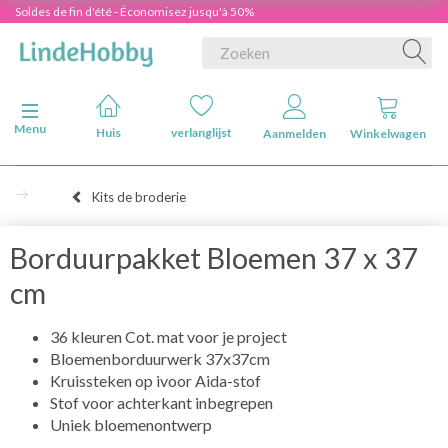
Soldes de fin d'été - Économisez jusqu'à 50%
Navigatie in-/uitschakelen
Menu
Huis
verlanglijst
Aanmelden
Winkelwagen
Kits de broderie
Borduurpakket Bloemen 37 x 37
cm
36 kleuren Cot. mat voor je project
Bloemenborduurwerk 37x37cm
Kruissteken op ivoor Aida-stof
Stof voor achterkant inbegrepen
Uniek bloemenontwerp