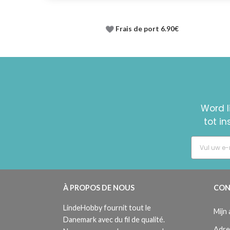
Frais de port 6.90€
Word l
tot i
À PROPOS DE NOUS
CON
LindeHobby fournit tout le
Mijn
Danemark avec du fil de qualité.
Adre