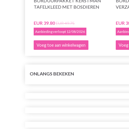
BORDUURPAKKET KERSTMAN
BORD
TAFELKLEED MET BOSDIEREN
VERZA
EUR 39.80
EUR 3
EUR 49.75
Aanbieding verloopt 12/08/2026
Aanbied
Voeg toe aan winkelwagen
Voeg 
ONLANGS BEKEKEN