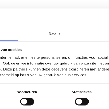
korting
19% korting
Details
 van cookies
ent en advertenties te personaliseren, om functies voor social
. Ook delen we informatie over uw gebruik van onze site met on
e. Deze partners kunnen deze gegevens combineren met andere i
erzameld op basis van uw gebruik van hun services.
UURPAKKET KABOUTER
BORDUURPAKKET
MELING XXX 80 X 80 CM
DRAKENBLOEM 40 X 80 CM
Voorkeuren
Statistieken
8.70
EUR 29.60
EUR 48.35
EUR 36.99
ing verloopt 12/08/2026
Aanbieding verloopt 12/08/2026