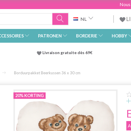
Nous
L
NL
CCESSOIRES
PATRONEN
BORDERIE
HOBBY
Livraison gratuite dès 69€
Borduurpakket Beerkussen 36 x 30 cm
n
20% KORTING
A