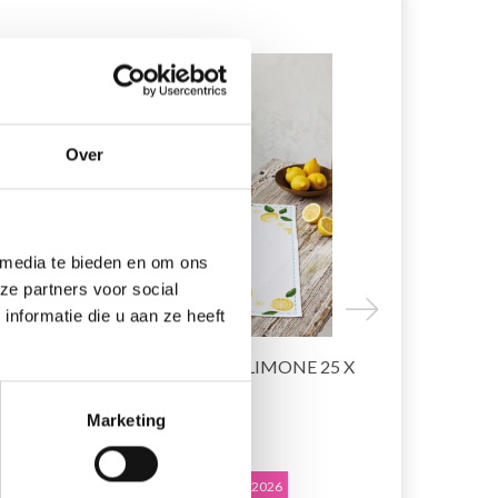
20% korting
19% korting
Over
 media te bieden en om ons
ze partners voor social
nformatie die u aan ze heeft
BORDUURPAKKET LIMONE 25 X
BORDUUR
61 CM
KLOKBLOEM
Marketing
EUR 24.90
EUR 22.50
EUR 31.15
E
Aanbieding verloopt 12/08/2026
Aanbieding ver