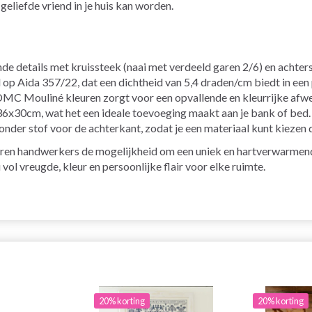
eliefde vriend in je huis kan worden.
de details met kruissteek (naai met verdeeld garen 2/6) en achters
p Aida 357/22, dat een dichtheid van 5,4 draden/cm biedt in een 
MC Mouliné kleuren zorgt voor een opvallende en kleurrijke afwe
36x30cm, wat het een ideale toevoeging maakt aan je bank of bed.
er stof voor de achterkant, zodat je een materiaal kunt kiezen dat p
ren handwerkers de mogelijkheid om een uniek en hartverwarmend 
vol vreugde, kleur en persoonlijke flair voor elke ruimte.
20% korting
20% korting