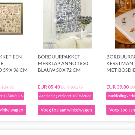
KKET EEN
BORDUURPAKKET
BORDUURP
SE
MERKLAP ANNO 1830
KERSTMAN 
59 X 96 CM
BLAUW 50 X 72 CM
MET BOSDI
EUR 85.40
EUR 39.80
 124.95
EUR 106.75
EU
opt 12/08/2026
Aanbieding verloopt 12/08/2026
Aanbieding verl
winkelwagen
Voeg toe aan winkelwagen
Voeg toe aan