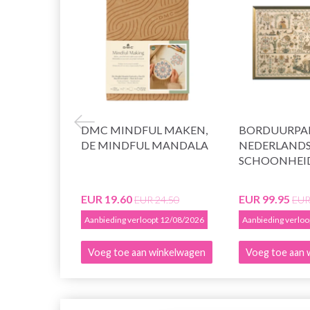
DMC MINDFUL MAKEN,
BORDUURPA
DE MINDFUL MANDALA
NEDERLAND
SCHOONHEID 
EUR 19.60
EUR 99.95
EUR 24.50
EUR
Aanbieding verloopt 12/08/2026
Aanbieding verlo
Voeg toe aan winkelwagen
Voeg toe aan 