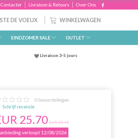
 Contacter
Livraison & Retours
Over Ons
WINKELWAGEN
ISTE DE VOEUX
EINDZOMER SALE
OUTLET
Livraison 3-5 jours
0
beoordelingen
Schrijf recensie
EUR 25.70
EUR 32.15
anbieding verloopt 12/08/2026