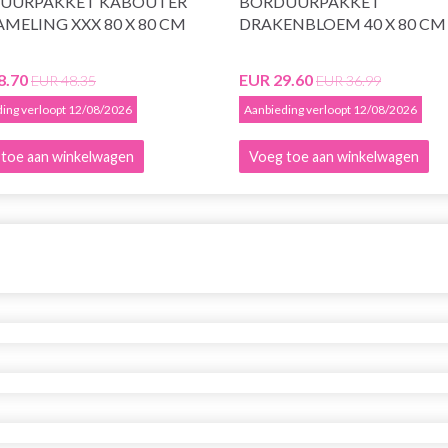
UURPAKKET KABOUTER
BORDUURPAKKET
MELING XXX 80 X 80 CM
DRAKENBLOEM 40 X 80 CM
8.70
EUR 29.60
EUR 48.35
EUR 36.99
ing verloopt 12/08/2026
Aanbieding verloopt 12/08/2026
toe aan winkelwagen
Voeg toe aan winkelwagen