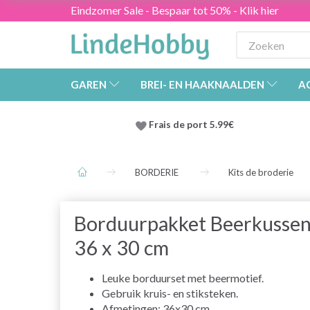
Eindzomer Sale - Bespaar tot 50% - Klik hier
GAREN
BREI- EN HAAKNAALDEN
A
Frais de port 5.99€
BORDERIE
Kits de broderie
Borduurpakket Beerkusse
36 x 30 cm
Leuke borduurset met beermotief.
Gebruik kruis- en stiksteken.
Afmetingen: 36x30 cm.