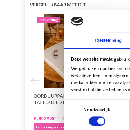
VERGELIJKBAAR MET DIT
20% korting
19% 
Toestemming
Deze website maakt gebruik
We gebruiken cookies om cont
websiteverkeer te analyseren
media, adverteren en analys
verstrekt of die ze hebben v
BORDUURPAKKET KERSTMAN
BORD
TAFELKLEED MET BOSDIEREN
VERZA
Toestemmingsselectie
Noodzakelijk
EUR 39.80
EUR 3
EUR 49.75
Aanbieding verloopt 12/08/2026
Aanbied