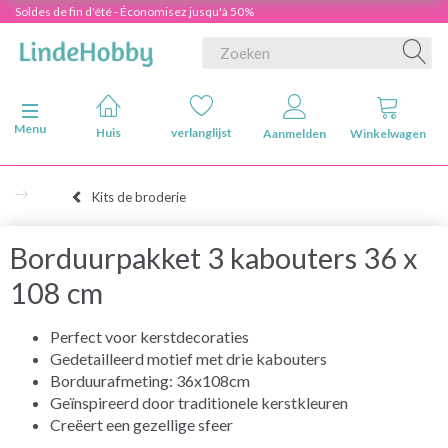
Soldes de fin d'été - Économisez jusqu'à 50%
Navigatie in-/uitschakelen
Menu
Huis
verlanglijst
Aanmelden
Winkelwagen
Kits de broderie
Borduurpakket 3 kabouters 36 x
108 cm
Perfect voor kerstdecoraties
Gedetailleerd motief met drie kabouters
Borduurafmeting: 36x108cm
Geïnspireerd door traditionele kerstkleuren
Creëert een gezellige sfeer