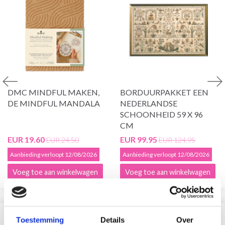
DMC MINDFUL MAKEN,
BORDUURPAKKET EEN
DE MINDFUL MANDALA
NEDERLANDSE
SCHOONHEID 59 X 96
CM
EUR 19.60
EUR 99.95
EUR 24.50
EUR 124.95
Aanbieding verloopt 12/08/2026
Aanbieding verloopt 12/08/2026
Voeg toe aan winkelwagen
Voeg toe aan winkelwagen
VERGELIJKBAAR MET DIT
Toestemming
Details
Over