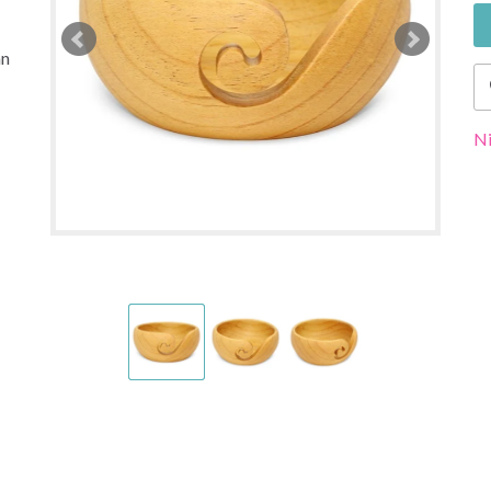
an
Ni