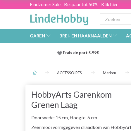
Eindzomer Sale - Bespaar tot 50% - Klik hier
GAREN
BREI- EN HAAKNAALDEN
A
Frais de port 5.99€
ACCESSOIRES
Merken
HobbyArts Garenkom
Grenen Laag
Doorsnede: 15 cm, Hoogte: 6 cm
Zeer mooi vormgegeven draadkom van HobbyAr