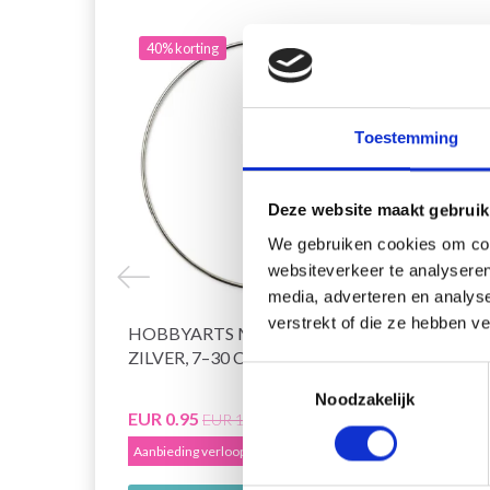
40% korting
40% 
Toestemming
Deze website maakt gebruik
We gebruiken cookies om cont
websiteverkeer te analyseren
media, adverteren en analys
verstrekt of die ze hebben v
HOBBYARTS METALEN RING,
HOBB
ZILVER, 7–30 CM, 1 STUK
GOUD,
Toestemmingsselectie
Noodzakelijk
EUR 0.95
EUR 0
EUR 1.60
Aanbieding verloopt 31/08/2026
Aanbied