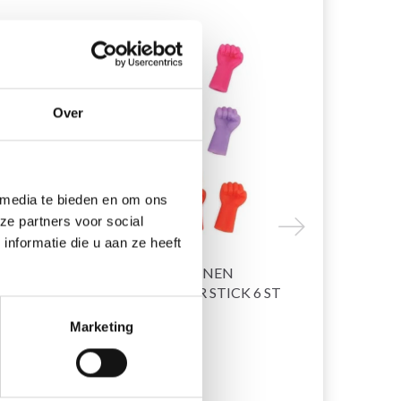
30% korting
29% korting
Over
 media te bieden en om ons
ze partners voor social
nformatie die u aan ze heeft
HOBBYARTS SILICONEN
HOBBYARTS
RSE
HANDBESCHERMER STICK 6 ST
ZWART, 5 
Marketing
EUR 1.95
EUR 0.95
EUR 2.80
EU