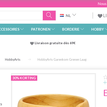
Nous
L
NL
CCESSOIRES
PATRONEN
BORDERIE
HOBBY
Livraison gratuite dès 69€
HobbyArts
HobbyArts Garenkom Grenen Laag
30% KORTING
ts