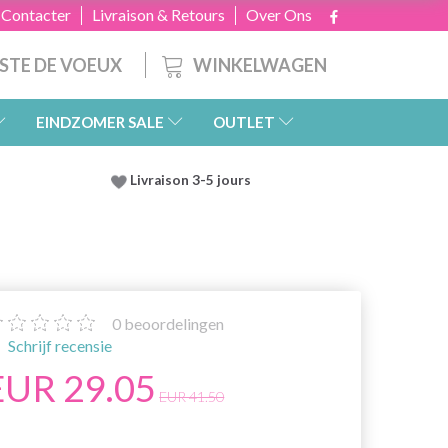
 Contacter
Livraison & Retours
Over Ons
WINKELWAGEN
ISTE DE VOEUX
EINDZOMER SALE
OUTLET
Livraison 3-5 jours
0
beoordelingen
Schrijf recensie
EUR 29.05
EUR 41.50