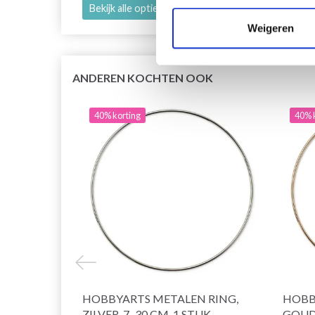
Bekijk alle opties
Bekijk
Weigeren
ANDEREN KOCHTEN OOK
40% korting
40% 
HOBBYARTS METALEN RING,
HOBB
ZILVER, 7–30 CM, 1 STUK
GOUD,