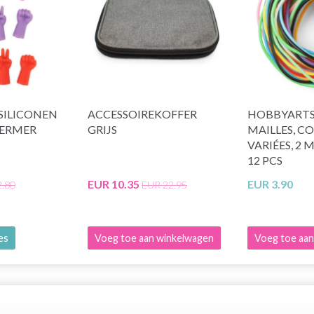
SILICONEN
ACCESSOIREKOFFER
HOBBYARTS
ERMER
GRIJS
MAILLES, C
VARIÉES, 2 
12 PCS
EUR 10.35
EUR 3.90
2.80
EUR 22.95
ies
Voeg toe aan winkelwagen
Voeg toe aan