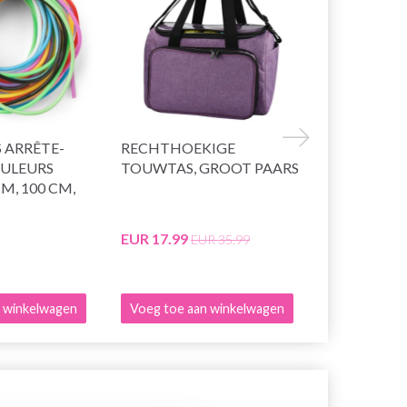
 ARRÊTE-
RECHTHOEKIGE
HOBBYART
OULEURS
TOUWTAS, GROOT PAARS
EYES, ZWAR
MM, 100 CM,
EUR 17.99
EUR 0.95
EUR 35.99
EU
 winkelwagen
Voeg toe aan winkelwagen
Bekijk alle o