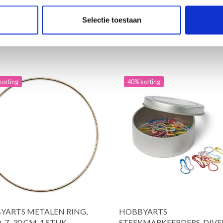
 alle opties
Voeg toe aan winkelwagen
Selectie toestaan
korting
40% korting
YARTS METALEN RING,
HOBBYARTS
 7–30 CM, 1 STUK
STEEKMARKEERDERS, DIVE