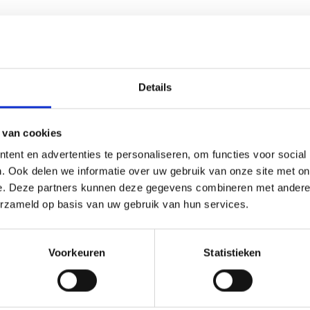
korting
40% korting
Details
 van cookies
ent en advertenties te personaliseren, om functies voor social
. Ook delen we informatie over uw gebruik van onze site met on
e. Deze partners kunnen deze gegevens combineren met andere i
erzameld op basis van uw gebruik van hun services.
YARTS METALEN RING,
HOBBYARTS
 7–30 CM, 1 STUK
STEEKMARKEERDERS, DIVE
KLEUREN, 25 ST.
Voorkeuren
Statistieken
.95
EUR 1.99
EUR 1.60
EUR 3.35
ing verloopt 31/08/2026
Aanbieding verloopt 31/08/2026