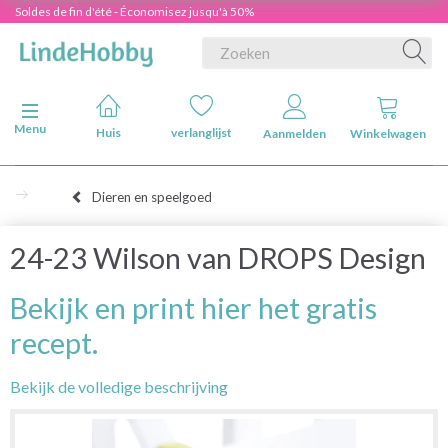
Soldes de fin d'été - Économisez jusqu'à 50%
Navigatie in-/uitschakelen
Menu
Huis
verlanglijst
Aanmelden
Winkelwagen
Dieren en speelgoed
24-23 Wilson van DROPS Design
Bekijk en print hier het gratis
recept.
Bekijk de volledige beschrijving