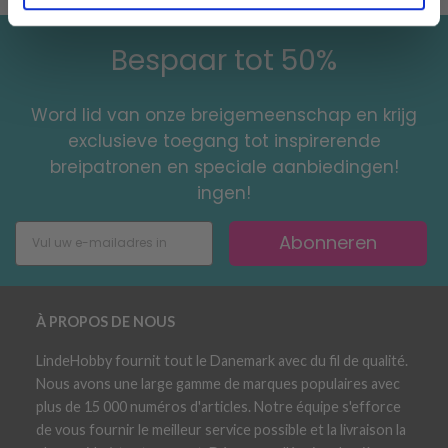
Bespaar tot 50%
Word lid van onze breigemeenschap en krijg
exclusieve toegang tot inspirerende
breipatronen en speciale aanbiedingen!
ingen!
Abonneren
À PROPOS DE NOUS
LindeHobby fournit tout le Danemark avec du fil de qualité.
Nous avons une large gamme de marques populaires avec
plus de 15 000 numéros d'articles. Notre équipe s'efforce
de vous fournir le meilleur service possible et la livraison la