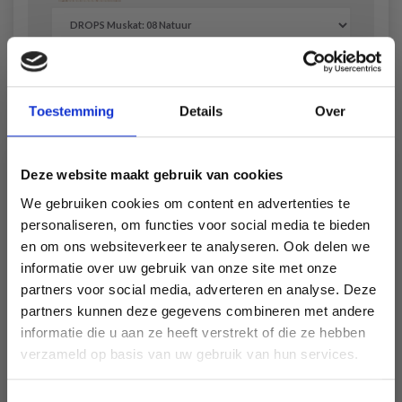
Retirer du kit
Toestemming
Details
Over
DROPS Muskat
EUR 2.10
Op voorraad (40+)
Deze website maakt gebruik van cookies
We gebruiken cookies om content en advertenties te
personaliseren, om functies voor social media te bieden
Retirer du kit
en om ons websiteverkeer te analyseren. Ook delen we
informatie over uw gebruik van onze site met onze
partners voor social media, adverteren en analyse. Deze
Économisez jusqu'à 50 %
partners kunnen deze gegevens combineren met andere
Alles toevoegen aan winkelwagen
( EUR 12.60)
informatie die u aan ze heeft verstrekt of die ze hebben
Soyez le premier à connaître nos soldes et
verzameld op basis van uw gebruik van hun services.
offres limitées en vous inscrivant à notre
newsletter gratuite !