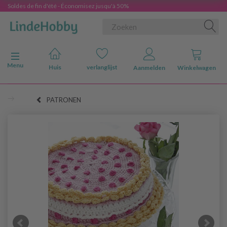
Soldes de fin d'été - Économisez jusqu'à 50%
Navigatie in-/uitschakelen
Menu
Huis
verlanglijst
Aanmelden
Winkelwagen
PATRONEN