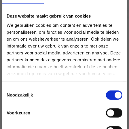
Bekijk alle opties
Bekijk alle opties
Deze website maakt gebruik van cookies
We gebruiken cookies om content en advertenties te
VERGELIJKBAAR MET DIT
personaliseren, om functies voor social media te bieden
en om ons websiteverkeer te analyseren. Ook delen we
21% korting
informatie over uw gebruik van onze site met onze
partners voor social media, adverteren en analyse. Deze
Économisez jusqu'à 50 %
partners kunnen deze gegevens combineren met andere
informatie die u aan ze heeft verstrekt of die ze hebben
Soyez le premier à connaître nos soldes et
verzameld op basis van uw gebruik van hun services.
offres limitées en vous inscrivant à notre
newsletter gratuite !
Toestemmingsselectie
Noodzakelijk
Voorkeuren
Oui, inscrivez-moi !