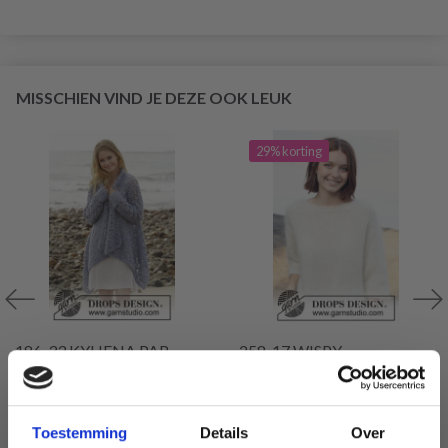
MISSCHIEN VIND JE DEZE OOK LEUK
29% korting
186-33 KYLIENA PAR
258-17 WISPY
DROPS DESIGN
DANDELION BY DROPS
DESIGN
EUR 4.99
EUR 31.95
EUR 45.45
Toestemming
Details
Over