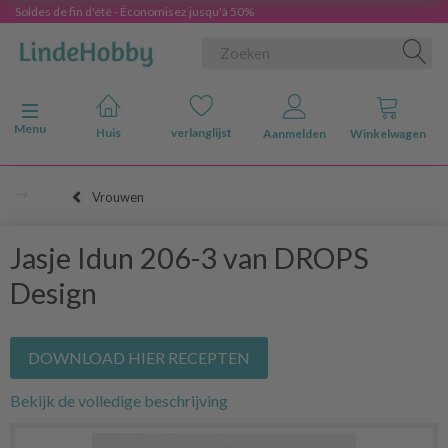
Soldes de fin d'été - Économisez jusqu'à 50%
Navigatie in-/uitschakelen
Menu
Huis
verlanglijst
Aanmelden
Winkelwagen
Vrouwen
Jasje Idun 206-3 van DROPS
Design
DOWNLOAD HIER RECEPTEN
Bekijk de volledige beschrijving