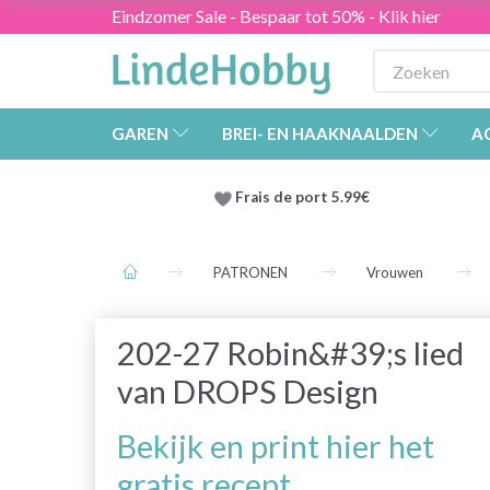
Eindzomer Sale - Bespaar tot 50% - Klik hier
GAREN
BREI- EN HAAKNAALDEN
A
Frais de port 5.99€
PATRONEN
Vrouwen
202-27 Robin&#39;s lied
van DROPS Design
Bekijk en print hier het
gratis recept.