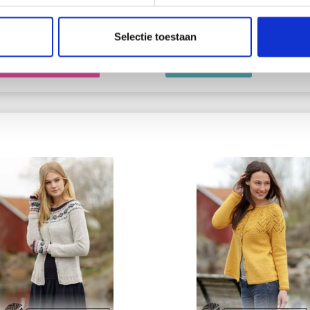
S DESIGN
PAR DROPS DESIGN
Selectie toestaan
8.80
EUR 48.01
EUR 24.80
EUR 49.36
toe aan winkelwagen
Bekijk alle opties