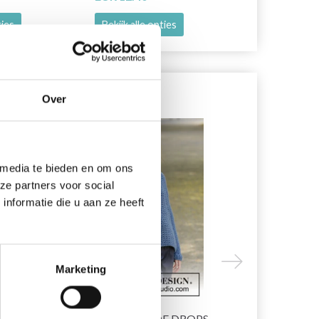
ties
Bekijk alle opties
Bekijk alle o
Over
1% korting
10% korting
 media te bieden en om ons
ze partners voor social
nformatie die u aan ze heeft
Marketing
PARIS
205-62 JEAN BLEU DE DROPS
205-9 TEN