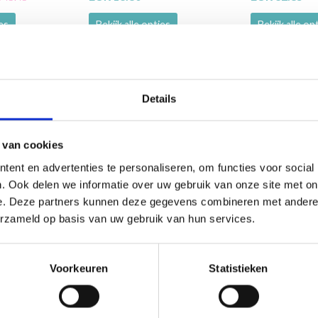
ies
Bekijk alle opties
Bekijk alle op
Details
korting
2% korting
 van cookies
ent en advertenties te personaliseren, om functies voor social
. Ook delen we informatie over uw gebruik van onze site met on
e. Deze partners kunnen deze gegevens combineren met andere i
erzameld op basis van uw gebruik van hun services.
Voorkeuren
Statistieken
 FEUILLES BRÛLANTES PAR
205-12 PETIT-DÉJEUNER À 