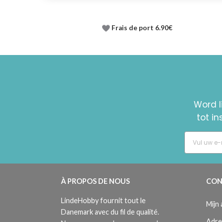
Frais de port 6.90€
Word l
tot i
À PROPOS DE NOUS
CON
LindeHobby fournit tout le
Mijn
Danemark avec du fil de qualité.
Adre