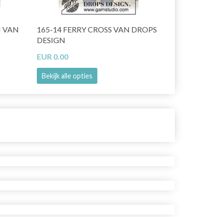
N VAN
165-14 FERRY CROSS VAN DROPS
166-47 CH
DESIGN
DESIGN
EUR 0.00
EUR 0.00
Bekijk alle opties
Bekijk alle o