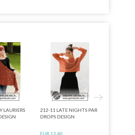
20% korting
Y LAURIERS
212-11 LATE NIGHTS PAR
216-3 FEUI
DESIGN
DROPS DESIGN
PAR DROPS
EUR 12.40
EUR 43.45
E