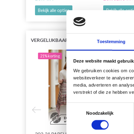
Bekijk alle opties
Bekijk alle opt
VERGELIJKBAAR MET DIT
Toestemming
21% korting
24% 
Deze website maakt gebruik
We gebruiken cookies om cont
websiteverkeer te analyseren
media, adverteren en analys
verstrekt of die ze hebben v
Toestemmingsselectie
Noodzakelijk
203-21 PARFUM D'AUTOMNE
204-3