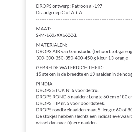
DROPS ontwerp: Patroon ai-197
Draadgroep C of A + A
-------------------------------------------------- ---
MAAT:
S-M-L-XL-XXL-XXXL
MATERIALEN:
DROPS AIR van Garnstudio (behoort tot garen
300-300-350-350-400-450 g kleur 13, oranje
GEBREIDE WATERDICHTHEID:
15 steken in de breedte en 19 naalden in de hoog
PINDIA:
DROPS STUK N°6 voor de trui.
DROPS ROND 6 naalden: Lengte 60 cm of 80 cm
DROPS TIP nr. 5 voor boordsteek.
DROPS rondbreinaalden maat 5: lengte 60 of 8
De stokjes hebben slechts een indicatieve waarde.
wissel dan naar fijnere naalden.