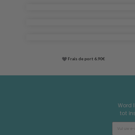
Frais de port 6.90€
Word l
tot i