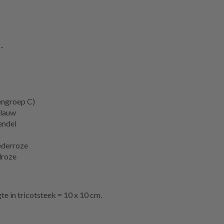
--
engroep C)
blauw
endel
ederroze
droze
te in tricotsteek = 10 x 10 cm.