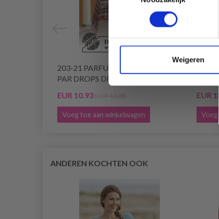
Weigeren
203-21 PARFUM D'AUTOMNE
204-3
PAR DROPS DESIGN
DROP
EUR 10.93
EUR 1
EUR 13.85
Voeg toe aan winkelwagen
Voeg 
ANDEREN KOCHTEN OOK