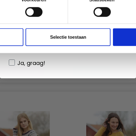
Non, merci
Wil je liever nieuws ontvangen over onze
Selectie toestaan
aanbiedingen en kortingen in het
 FEUILLES BRÛLANTES PAR
205-12 PETIT-DÉJEUNER À 
S DESIGN
PAR DROPS DESIGN
Nederlands?
8.80
EUR 48.01
EUR 24.80
EUR 49.36
Ja, graag!
toe aan winkelwagen
Bekijk alle opties