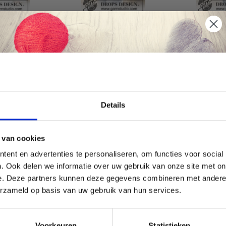
212-40 ABANDON DU
203-14 LACE
BY DROPS
PRINTEMPS PAR DROPS
PAR DROPS 
DESIGN
EUR 13.80
EUR 32.85
 45.45
ies
Bekijk alle opties
Bekijk alle op
Économisez jusqu'à 50 %
Details
Soyez le premier à connaître nos soldes et
 van cookies
offres limitées en vous inscrivant à notre
ent en advertenties te personaliseren, om functies voor social
newsletter gratuite !
korting
2% korting
. Ook delen we informatie over uw gebruik van onze site met on
e. Deze partners kunnen deze gegevens combineren met andere i
erzameld op basis van uw gebruik van hun services.
Oui, inscrivez-moi !
Voorkeuren
Statistieken