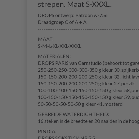
strepen. Maat S-XXXL.
DROPS ontwerp: Patroon w-756
Draadgroep C of A + A
-------------------------------------------------- ---
MAAT:
S-M-L-XL-XXL-XXXL
MATERIALEN:
DROPS PARIS van Garnstudio (behoort tot gar
250-250-250-300-300-350 g kleur 30, spijker
150-150-200-200-200-250 g kleur 32, licht lav
150-150-200-200-200-250 g kleur 27, perzik
100-100-100-150-150-150-150 g kleur 58, po
100-150-150-150-150-150-150 g kleur 59, ou
50-50-50-50-50-50 g kleur 41, mosterd
GEBREIDE WATERDICHTHEID:
16 steken in de breedte en 20 naalden in de hoog
PINDIA:
DROPS SOKSTICK NR 5.5.