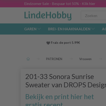
Eindzomer Sale - Bespaar tot 50% - Klik hier
GAREN
BREI- EN HAAKNAALDEN
A
Frais de port 5.99€
PATRONEN
Vrouwen
201-33 Sonora Sunrise
Sweater van DROPS Desig
Bekijk en print hier het
gratis recept.