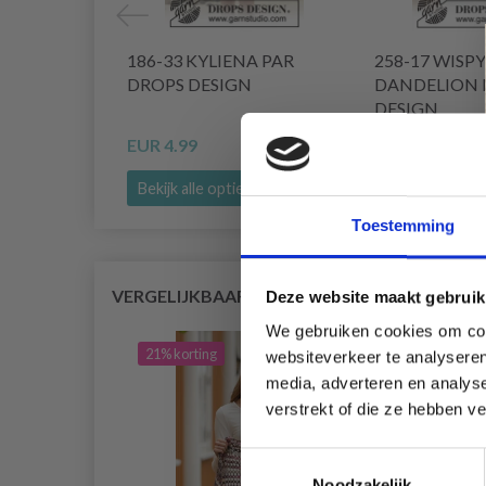
186-33 KYLIENA PAR
258-17 WISPY
DROPS DESIGN
DANDELION 
DESIGN
EUR 4.99
EUR 31.95
EUR
Bekijk alle opties
Bekijk alle opt
Toestemming
VERGELIJKBAAR MET DIT
Deze website maakt gebruik
We gebruiken cookies om cont
21% korting
24% 
websiteverkeer te analyseren
media, adverteren en analys
verstrekt of die ze hebben v
Toestemmingsselectie
Noodzakelijk