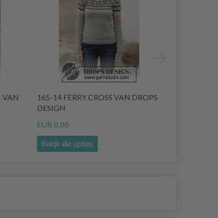
N VAN
165-14 FERRY CROSS VAN DROPS
166-47 CH
DESIGN
DESIGN
EUR 0.00
EUR 0.00
Bekijk alle opties
Bekijk alle o